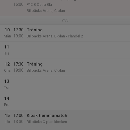
16:00
P12 B Östra Blå
Billbäcks Arena, C-plan
v.33
10
17:30
Träning
19:00
Mån
Billbäcks Arena, B-plan - Plandel 2
11
Tis
12
17:30
Träning
19:00
Ons
Billbäcks Arena, C-plan
13
Tor
14
Fre
15
12:00
Kiosk hemmamatch
13:30
Lör
Billbäcks C-plan kiosken