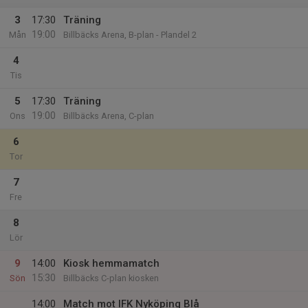
3
17:30
Träning
19:00
Mån
Billbäcks Arena, B-plan - Plandel 2
4
Tis
5
17:30
Träning
19:00
Ons
Billbäcks Arena, C-plan
6
Tor
7
Fre
8
Lör
9
14:00
Kiosk hemmamatch
15:30
Sön
Billbäcks C-plan kiosken
14:00
Match mot IFK Nyköping Blå