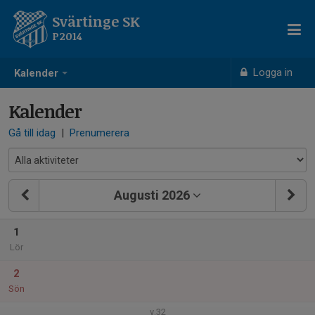
Svärtinge SK
P2014
Logga in
Kalender
Kalender
Gå till idag
|
Prenumerera
Augusti 2026
1
Lör
2
Sön
v.32