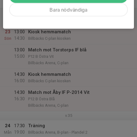
Fre
Bara nödvändiga
22
Lör
23
13:00
Kiosk hemmamatch
14:30
Sön
Billbäcks C-plan kiosken
13:00
Match mot Torstorps IF blå
15:00
P12 B Östra Vit
Billbäcks Arena, C-plan
14:30
Kiosk hemmamatch
16:00
Billbäcks C-plan kiosken
14:30
Match mot Åby IF P-2014 Vit
16:30
P12 B Östra Blå
Billbäcks Arena, C-plan
v.35
24
17:30
Träning
19:00
Mån
Billbäcks Arena, B-plan - Plandel 2