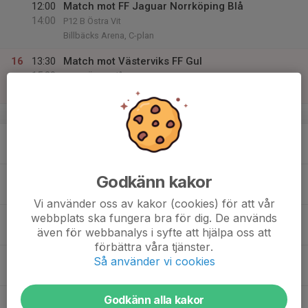
12:00
Match mot FF Jaguar Norrköping Blå
14:00
P12 B Östra Vit
Billbäcks Arena, C-plan
16
13:30
Match mot Västerviks FF Gul
15:30
Sön
P12 B Östra Blå
Karstorp 6, Västervik
v.34
17
17:30
Träning
19:00
Mån
Billbäcks Arena, B-plan - Plandel 2
18
Godkänn kakor
Tis
Vi använder oss av kakor (cookies) för att vår
webbplats ska fungera bra för dig. De används
19
17:30
Träning
även för webbanalys i syfte att hjälpa oss att
19:00
Ons
Billbäcks Arena, C-plan
förbättra våra tjänster.
20
Så använder vi cookies
Tor
21
Godkänn alla kakor