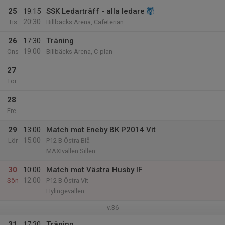
25
19:15
SSK Ledarträff - alla ledare
20:30
Tis
Billbäcks Arena, Cafeterian
26
17:30
Träning
19:00
Ons
Billbäcks Arena, C-plan
27
Tor
28
Fre
29
13:00
Match mot Eneby BK P2014 Vit
15:00
Lör
P12 B Östra Blå
MAXIvallen Sillen
30
10:00
Match mot Västra Husby IF
12:00
Sön
P12 B Östra Vit
Hylingevallen
v.36
31
17:30
Träning