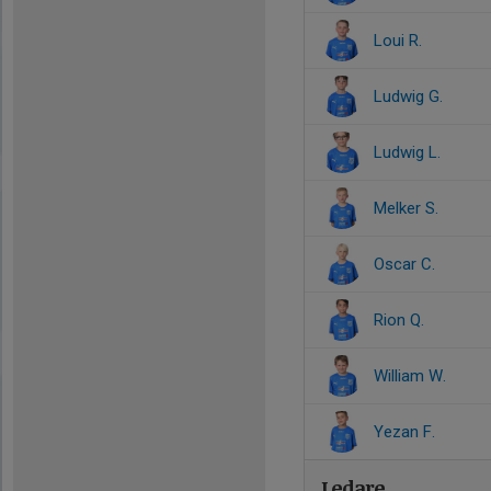
Loui R.
Ludwig G.
Ludwig L.
Melker S.
Oscar C.
Rion Q.
William W.
Yezan F.
Ledare