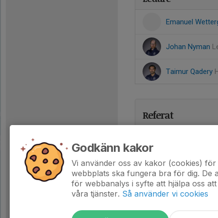
Emanuel Wetter
Johan Nyman
L
Taimur Qadery
Referat
Godkänn kakor
Vi använder oss av kakor (cookies) för 
webbplats ska fungera bra för dig. De
för webbanalys i syfte att hjälpa oss att
våra tjänster.
Så använder vi cookies