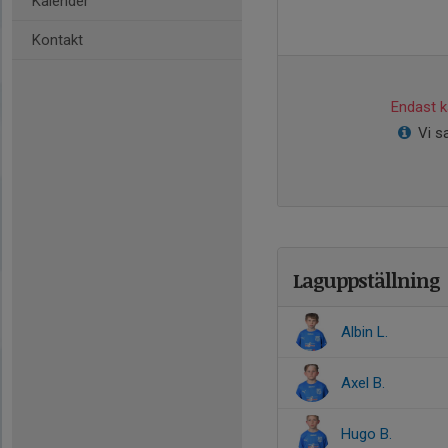
Kalender
Kontakt
Endast ka
Vi s
Laguppställning
Albin L.
Axel B.
Hugo B.