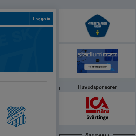
Logga in
Huvudsponsorer
Sponsorer