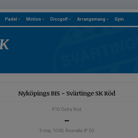
Padel
Motion
Discgolf
Arrangemang
Gym
SK
Nyköpings BIS - Svärtinge SK Röd
P10 Östra Röd
-
9 maj, 10:00, Rosvalla IP D3