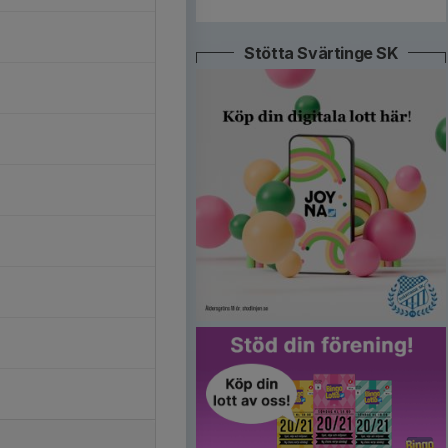
Stötta Svärtinge SK