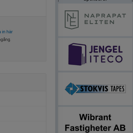
 in här
mgång.