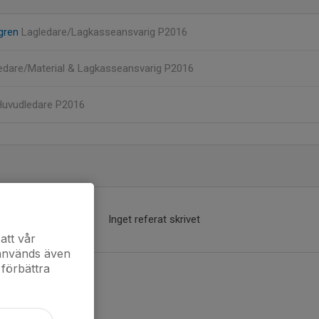
gren
Lagledare/Lagkasseansvarig P2016
edare/Material & Lagkasseansvarig P2016
Huvudledare P2016
Inget referat skrivet
att vår
 används även
 förbättra