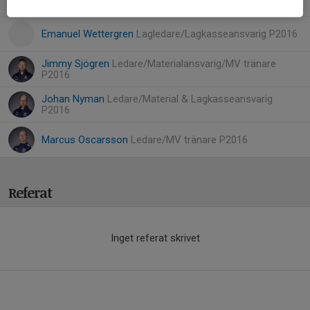
Emanuel Wettergren
Lagledare/Lagkasseansvarig P2016
Jimmy Sjögren
Ledare/Materialansvarig/MV tränare
P2016
Johan Nyman
Ledare/Material & Lagkasseansvarig
P2016
Marcus Oscarsson
Ledare/MV tränare P2016
Referat
Inget referat skrivet