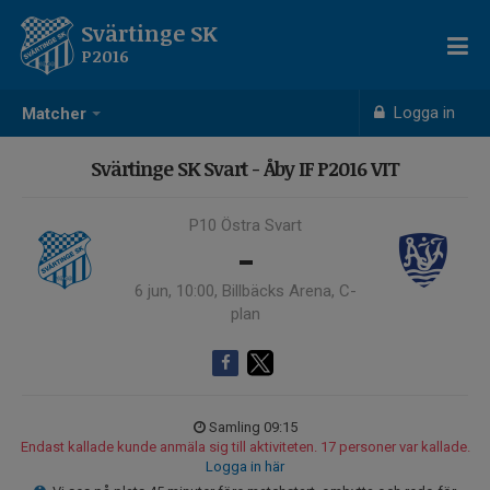
Svärtinge SK
P2016
Logga in
Matcher
Svärtinge SK Svart - Åby IF P2016 VIT
P10 Östra Svart
-
6 jun, 10:00, Billbäcks Arena, C-
plan
Samling 09:15
Endast kallade kunde anmäla sig till aktiviteten. 17 personer var kallade.
Logga in här