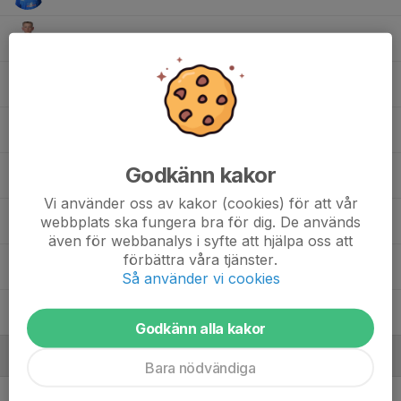
Max S.
Milian T.
Oliver F.
Godkänn kakor
Olof O.
Vi använder oss av kakor (cookies) för att vår
webbplats ska fungera bra för dig. De används
Oscar C.
även för webbanalys i syfte att hjälpa oss att
förbättra våra tjänster.
Ture C.
Så använder vi cookies
William W.
Godkänn alla kakor
Ledare
Bara nödvändiga
Anders Carlsson
Ledare P2016