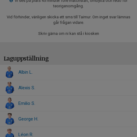
Vi ses på plats 45 minuter före matchstart, ombytta och redo för
teorigenomgång.
Vid förhinder, vänligen skicka ett sms till Taimur. Om inget svar lämnas
går frågan vidare.
Skriv gärna om ni kan stå i kiosken
Laguppställning
Albin L.
Alexis S.
Emilio S.
George H.
Léon R.