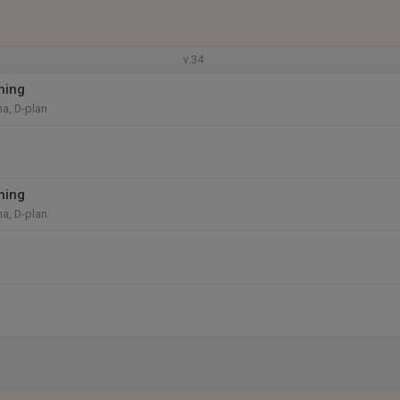
v.34
ning
na, D-plan
ning
na, D-plan