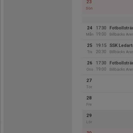
23
Sön
24
17:30
Fotbollsträ
19:00
Mån
Billbäcks Are
25
19:15
SSK Ledartr
20:30
Tis
Billbäcks Are
26
17:30
Fotbollsträ
19:00
Ons
Billbäcks Are
27
Tor
28
Fre
29
Lör