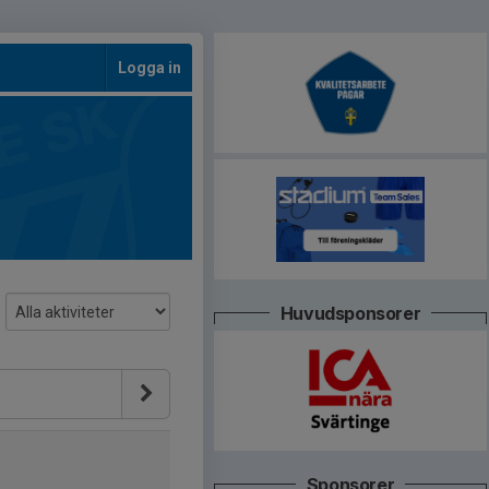
Logga in
Huvudsponsorer
Sponsorer