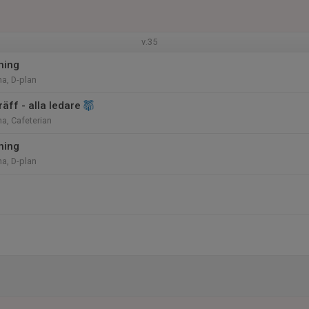
v.35
ning
na, D-plan
äff - alla ledare
na, Cafeterian
ning
na, D-plan