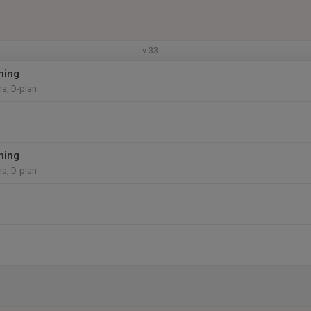
v.33
ning
na, D-plan
ning
na, D-plan