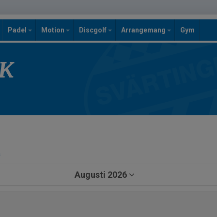
Padel
Motion
Discgolf
Arrangemang
Gym
SK
a
Augusti 2026