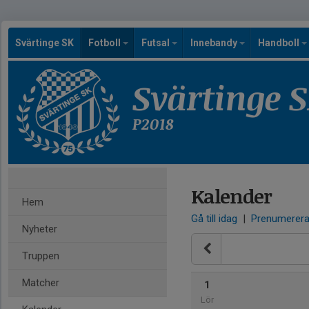
Svärtinge SK
Fotboll
Futsal
Innebandy
Handboll
Svärtinge 
P2018
Kalender
Hem
Gå till idag
|
Prenumerer
Nyheter
Truppen
Matcher
1
Lör