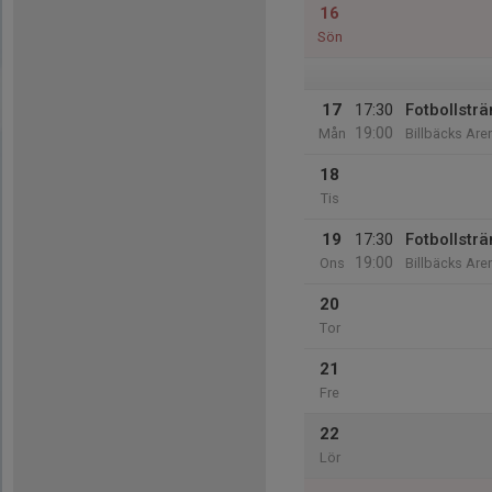
16
Sön
17
17:30
Fotbollsträ
19:00
Mån
Billbäcks Are
18
Tis
19
17:30
Fotbollsträ
19:00
Ons
Billbäcks Are
20
Tor
21
Fre
22
Lör