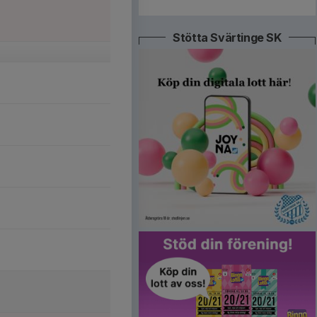
Stötta Svärtinge SK