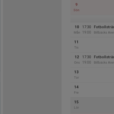
9
Sön
10
17:30
Fotbollsträ
19:00
Mån
Billbäcks Are
11
Tis
12
17:30
Fotbollsträ
19:00
Ons
Billbäcks Are
13
Tor
14
Fre
15
Lör