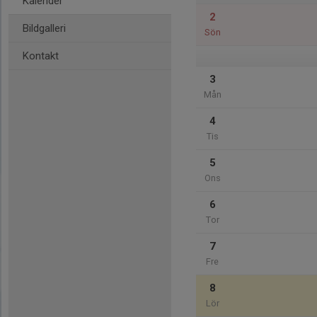
Kalender
2
Bildgalleri
Sön
Kontakt
3
Mån
4
Tis
5
Ons
6
Tor
7
Fre
8
Lör