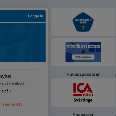
Logga in
Huvudsponsorer
nyhet
la på Facebook
la på X
heter via RSS
Sponsorer