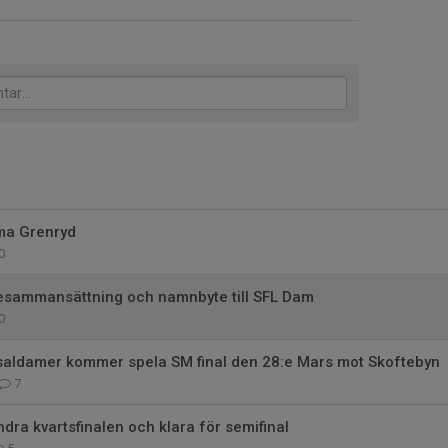
lma Grenryd
0
iesammansättning och namnbyte till SFL Dam
0
tsaldamer kommer spela SM final den 28:e Mars mot Skoftebyn
7
ndra kvartsfinalen och klara för semifinal