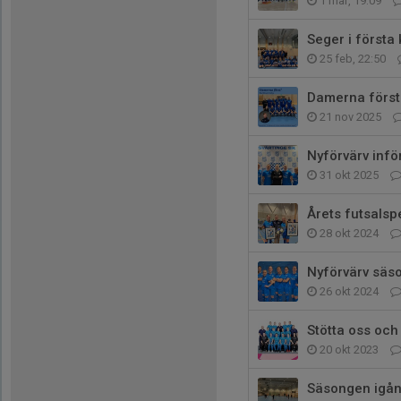
1 mar, 19:09
Seger i första
25 feb, 22:50
Damerna först
21 nov 2025
Nyförvärv inf
31 okt 2025
Årets futsalspe
28 okt 2024
Nyförvärv säs
26 okt 2024
Stötta oss oc
20 okt 2023
Säsongen igån