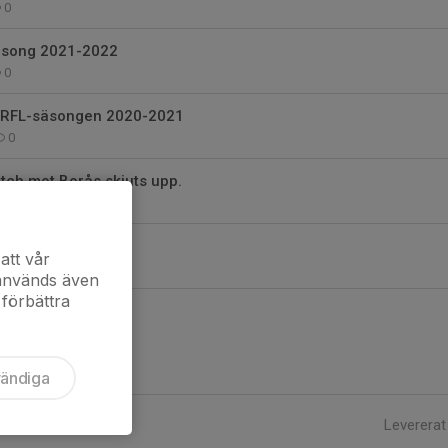
0
äsong 2021-2022
0
 RFL-säsongen 2020-2021
0
ch mot Borås skjuts upp.
0
 RFL
att vår
0
 används även
 förbättra
vändiga
Levererat