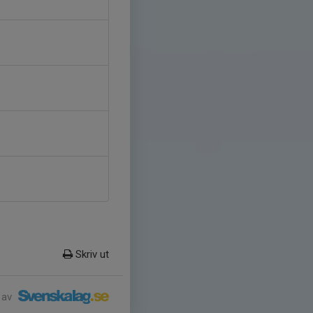
Skriv ut
 av