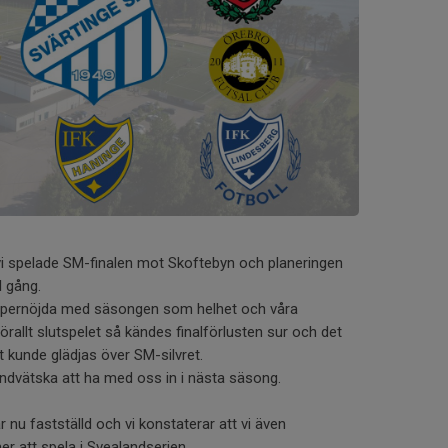
vi spelade SM-finalen mot Skoftebyn och planeringen
l gång.
 supernöjda med säsongen som helhet och våra
rallt slutspelet så kändes finalförlusten sur och det
kt kunde glädjas över SM-silvret.
ändvätska att ha med oss in i nästa säsong.
nu fastställd och vi konstaterar att vi även
att spela i Svealandserien.