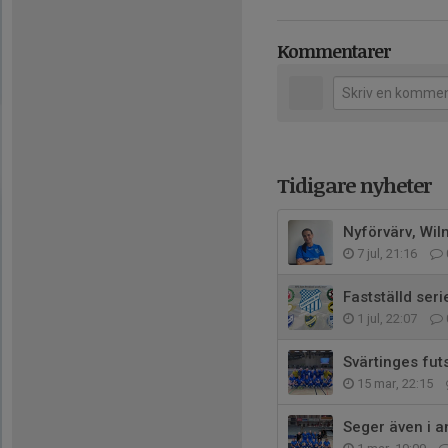
Kommentarer
Tidigare nyheter
Nyförvärv, Wi
7 jul, 21:16
Fastställd ser
1 jul, 22:07
Svärtinges fu
15 mar, 22:15
Seger även i a