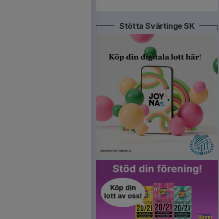
Stötta Svärtinge SK