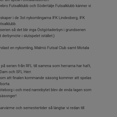
ebro Futsalklubb och Södertälje Futsalklubb känner vi
tskaper i de 3st nykomlingarna IFK Lindesberg, IFK
tsalklubb.
dserien så det blir inga Östgötaderbyn i grundserien
t derbymöte i slutspelet istället:)
endast en nykomling, Malmö Futsal Club samt Motala
.
 på serien från RFL till samma som herrarna har haft,
 Dam och SFL Herr.
rutom att finalen kommande säsong kommer att spelas
borta.
 Göteborg i och med namnbytet blev de enda lagen som
-säsonger!
värme och semestertider så längtar vi redan till