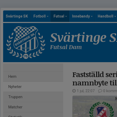
Svärtinge SK
Fotboll
Futsal
Innebandy
Handboll
Svärtinge 
Futsal Dam
Fastställd s
Hem
namnbyte til
Nyheter
1 jul, 22:07
0 komme
Truppen
Matcher