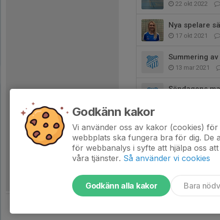
22 okt 2022
Nya spelare s
17 okt 2021
Summering av
13 mar 2021
Söndagens mat
5 dec 2020
Godkänn kakor
Spel tillåts för
Vi använder oss av kakor (cookies) för 
28 nov 2020
webbplats ska fungera bra för dig. De
för webbanalys i syfte att hjälpa oss att
våra tjänster.
Så använder vi cookies
Godkänn alla kakor
Bara nöd
Tjäna pengar till laget