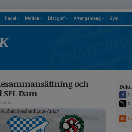
Padel
Motion
Discgolf
Arrangemang
Gym
SK
eriesammansättning och
Dela 
l SFL Dam
De
ntarer
De
Ny