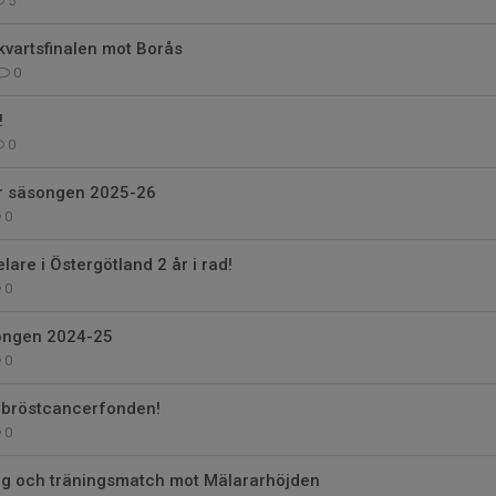
5
 kvartsfinalen mot Borås
0
!
0
ör säsongen 2025-26
0
lare i Östergötland 2 år i rad!
0
ongen 2024-25
0
h bröstcancerfonden!
0
g och träningsmatch mot Mälararhöjden