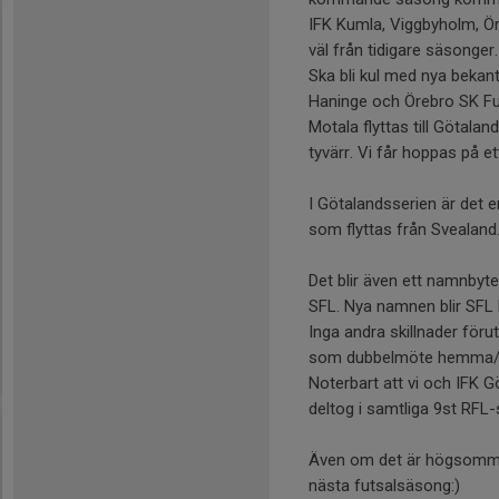
IFK Kumla, Viggbyholm, Ör
väl från tidigare säsonger.
Ska bli kul med nya bekan
Haninge och Örebro SK Fu
Motala flyttas till Götalan
tyvärr. Vi får hoppas på et
I Götalandsserien är det 
som flyttas från Svealand
Det blir även ett namnbyte
SFL. Nya namnen blir SFL
Inga andra skillnader fö
som dubbelmöte hemma/
Noterbart att vi och IFK
deltog i samtliga 9st RFL
Även om det är högsommar
nästa futsalsäsong:)