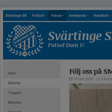
Svärtinge SK
Fotboll
Futsal
Innebandy
Handboll
Svärtinge 
Futsal Dam U
Följ oss på SM
Hem
10 feb 2024
0 kom
Nyheter
Truppen
Matcher