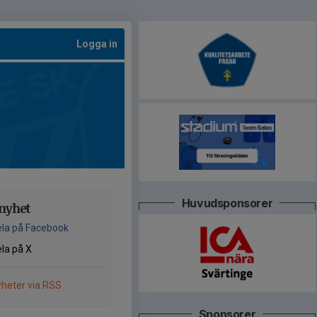
Logga in
Huvudsponsorer
nyhet
la på Facebook
la på X
heter via RSS
Sponsorer