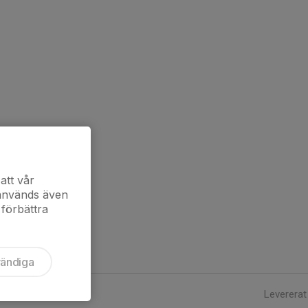
att vår
 används även
 förbättra
vändiga
Levererat