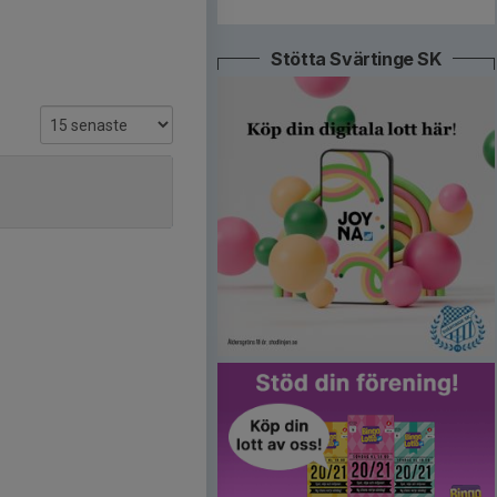
Stötta Svärtinge SK