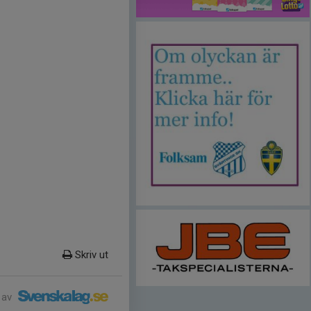
Skriv ut
 av