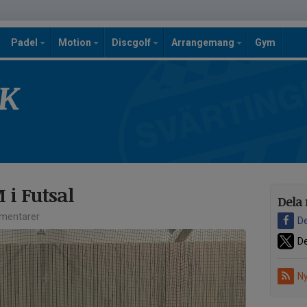
Padel
Motion
Discgolf
Arrangemang
Gym
SK
 i Futsal
Dela 
mentarer
De
De
Ny