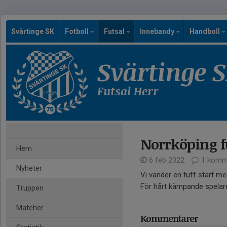
Svärtinge SK
Fotboll
Futsal
Innebandy
Handboll
Svärtinge 
Futsal Herr
Norrköping fu
Hem
6 feb 2022
1 komm
Nyheter
Vi vänder en tuff start me
För hårt kämpande spelar
Truppen
Matcher
Kommentarer