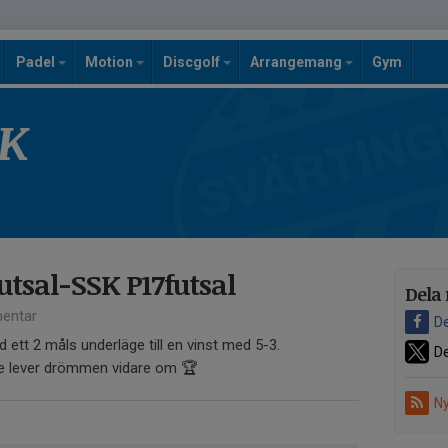
Padel
Motion
Discgolf
Arrangemang
Gym
SK
tsal-SSK P17futsal
Dela 
entar
De
d ett 2 måls underläge till en vinst med 5-3.
De
e lever drömmen vidare om 🏆
Ny