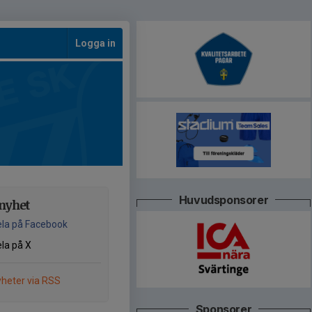
Logga in
Huvudsponsorer
nyhet
la på Facebook
la på X
heter via RSS
Sponsorer