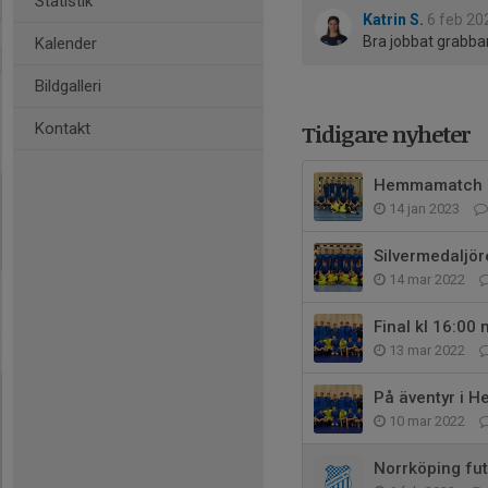
Statistik
Katrin S.
6 feb 20
Bra jobbat grabbar.
Kalender
Bildgalleri
Tidigare nyheter
Kontakt
Hemmamatch m
14 jan 2023
Silvermedaljör
14 mar 2022
Final kl 16:00 
13 mar 2022
På äventyr i H
10 mar 2022
Norrköping fu