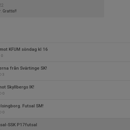
22
 Grattis!!
ot KFUM söndag kl 16
0
erna från Svärtinge SK!
3
mot Skyllbergs IK!
0
elsingborg. Futsal SM!
0
tsal-SSK P17futsal