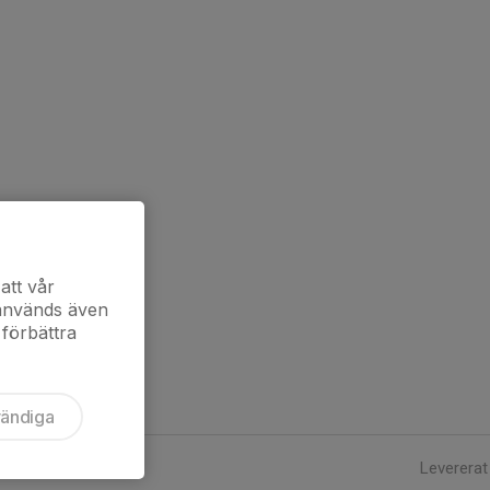
att vår
 används även
 förbättra
vändiga
Levererat