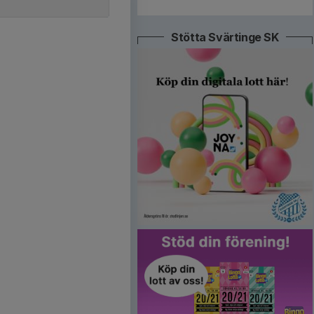
Stötta Svärtinge SK