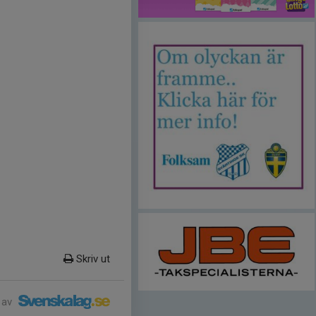
Skriv ut
 av