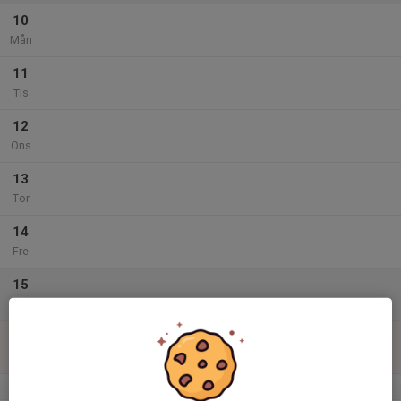
10
Mån
11
Tis
12
Ons
13
Tor
14
Fre
15
Lör
16
Sön
v.34