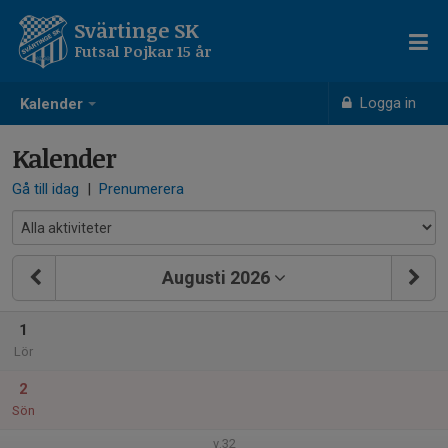
Svärtinge SK
Futsal Pojkar 15 år
Logga in
Kalender
Kalender
Gå till idag
|
Prenumerera
Augusti 2026
1
Lör
2
Sön
v.32