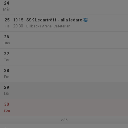
24
Mån
25
19:15
SSK Ledarträff - alla ledare
20:30
Tis
Billbäcks Arena, Cafeterian
26
Ons
27
Tor
28
Fre
29
Lör
30
Sön
v.36