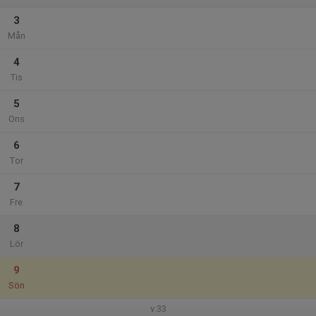
3
Mån
4
Tis
5
Ons
6
Tor
7
Fre
8
Lör
9
Sön
v.33