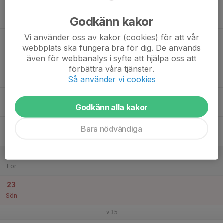
17
Godkänn kakor
Mån
Vi använder oss av kakor (cookies) för att vår
18
webbplats ska fungera bra för dig. De används
Tis
även för webbanalys i syfte att hjälpa oss att
19
förbättra våra tjänster.
Så använder vi cookies
Ons
20
Godkänn alla kakor
Tor
21
Bara nödvändiga
Fre
22
Lör
23
Sön
v.35