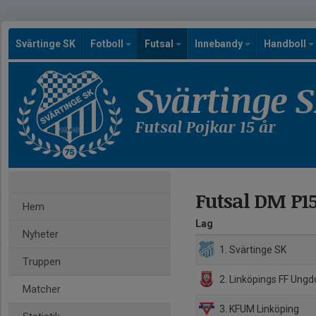
Svärtinge SK
Fotboll
Futsal
Innebandy
Handboll
Svärtinge 
Futsal Pojkar 15 år
Futsal DM P15
Hem
Lag
Nyheter
1. Svärtinge SK
Truppen
2. Linköpings FF Ung
Matcher
3. KFUM Linköping