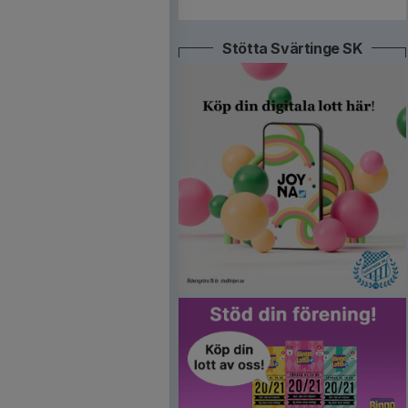
Stötta Svärtinge SK