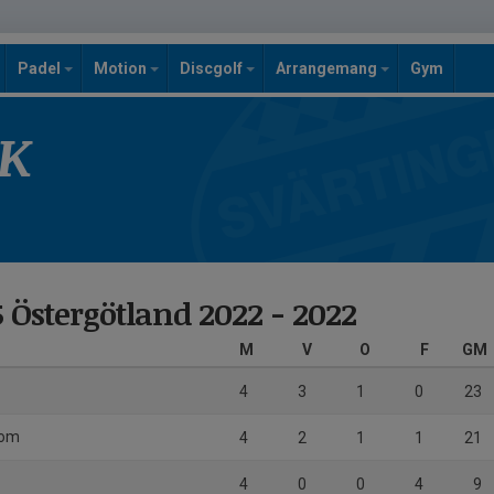
Padel
Motion
Discgolf
Arrangemang
Gym
SK
 Östergötland 2022 - 2022
M
V
O
F
GM
4
3
1
0
23
dom
4
2
1
1
21
4
0
0
4
9