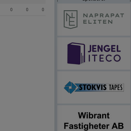
0
0
0