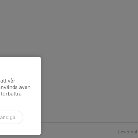
att vår
 används även
 förbättra
vändiga
Levererat