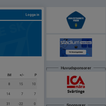
Logga in
Huvudsponsorer
IM
+/-
P
8
15
10
14
7
7
31
-22
0
Sponsorer