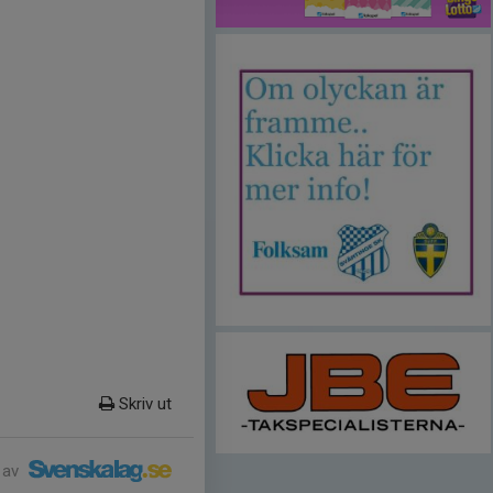
Skriv ut
 av