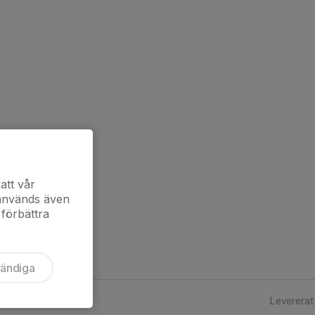
att vår
 används även
 förbättra
vändiga
Levererat