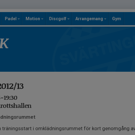
Padel
Motion
Discgolf
Arrangemang
Gym
SK
012/13
5-19:30
drottshallen
lädningsrummet
n träningsstart i omklädningsrummet för kort genomgång a