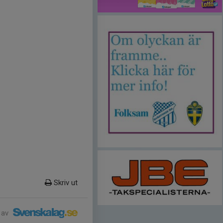
Skriv ut
 av