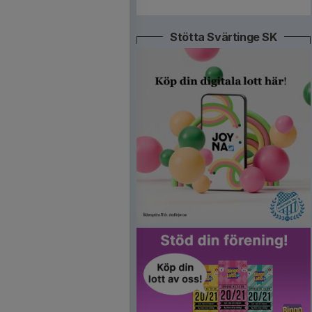
Stötta Svärtinge SK