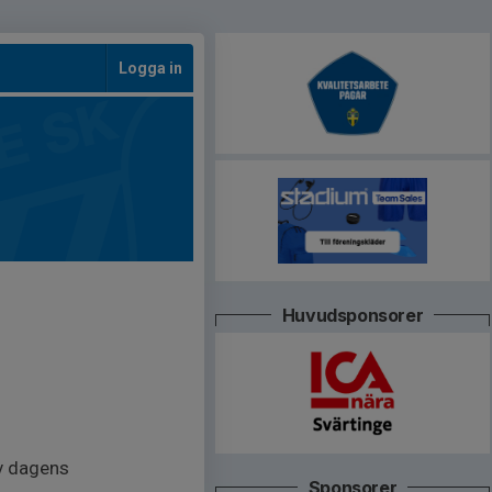
Logga in
Huvudsponsorer
v dagens
Sponsorer