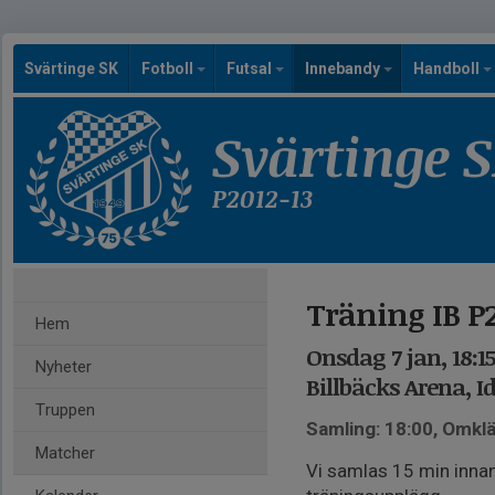
Svärtinge SK
Fotboll
Futsal
Innebandy
Handboll
Svärtinge 
P2012-13
Träning IB P2
Hem
Onsdag 7 jan, 18:1
Nyheter
Billbäcks Arena, I
Truppen
Samling: 18:00, Omk
Matcher
Vi samlas 15 min inna