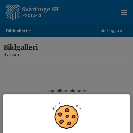
Svärtinge SK
P2012-13
Logga in
Bildgalleri
Bildgalleri
0 album
Inga album skapade