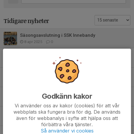
Tidigare nyheter
Säsongsavslutning i SSK Innebandy
8 apr 2025
0
Nu startar Innebandysäsongen
6 sep 2023
1
Är du sugen på att testa innebandy?
15 aug 2022
0
Information till ungdomslagen gällande Covid-19
Godkänn kakor
13 mar 2020
0
Vi använder oss av kakor (cookies) för att vår
webbplats ska fungera bra för dig. De används
Intresseförfrågan, 09:or innebandy
även för webbanalys i syfte att hjälpa oss att
21 jan 2020
0
förbättra våra tjänster.
Så använder vi cookies
Prova-på-träning barn födda 2012