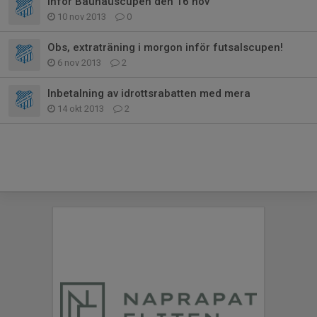
Inför Bauhauscupen den 16 nov
10 nov 2013
0
Obs, extraträning i morgon inför futsalscupen!
6 nov 2013
2
Inbetalning av idrottsrabatten med mera
14 okt 2013
2