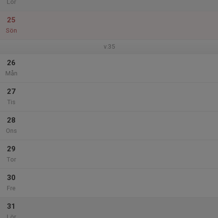
Lör
25
Sön
v.35
26
Mån
27
Tis
28
Ons
29
Tor
30
Fre
31
Lör