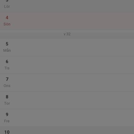
3
Lör
4
Sön
v.32
5
Mån
6
Tis
7
Ons
8
Tor
9
Fre
10