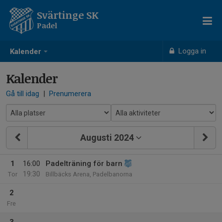
Svärtinge SK
Padel
Logga in
Kalender
Kalender
Gå till idag
|
Prenumerera
Augusti 2024
1
16:00
Padelträning för barn
19:30
Tor
Billbäcks Arena, Padelbanorna
2
Fre