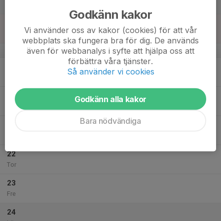
Lör
Godkänn kakor
18
Vi använder oss av kakor (cookies) för att vår
Sön
webbplats ska fungera bra för dig. De används
även för webbanalys i syfte att hjälpa oss att
v.34
förbättra våra tjänster.
19
Så använder vi cookies
Mån
20
Godkänn alla kakor
Tis
Bara nödvändiga
21
Ons
22
Tor
23
Fre
24