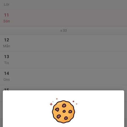
Lör
11
Sön
v.33
12
Mån
13
Tis
14
Ons
15
Tor
16
Fre
17