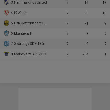
3. Hammarkinds United
7
16
13
4. IK Waria
7
-5
10
5. LBK Gottfridsberg F13/14
7
-1
9
6. Ekängens IF
7
-3
9
7. Svärtinge SK F 13 år
7
-9
7
8. Malmslätts AIK 2013
7
-54
1