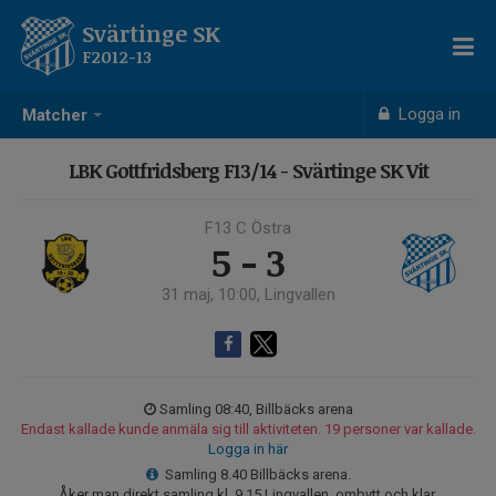
Svärtinge SK
F2012-13
Logga in
Matcher
LBK Gottfridsberg F13/14 - Svärtinge SK Vit
F13 C Östra
5 - 3
31 maj, 10:00, Lingvallen
Samling 08:40, Billbäcks arena
Endast kallade kunde anmäla sig till aktiviteten. 19 personer var kallade.
Logga in här
Samling 8.40 Billbäcks arena.
Åker man direkt samling kl. 9.15 Lingvallen, ombytt och klar.