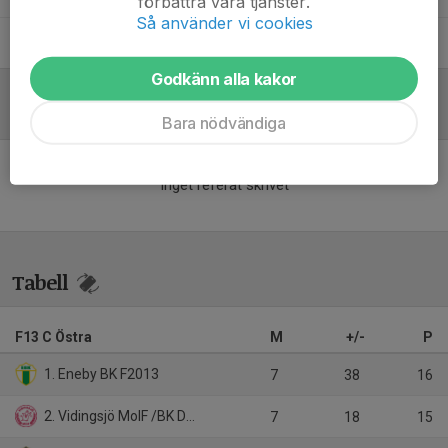
förbättra våra tjänster.
Så använder vi cookies
Thomas Björk
Ledare/Målvaktstränare F2012/13
Godkänn alla kakor
Referat
Bara nödvändiga
Inget referat skrivet
Tabell
F13 C Östra
M
+/-
P
1. Eneby BK F2013
7
38
16
2. Vidingsjö MoIF /BK Derby
7
18
15