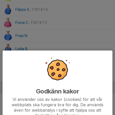
Filippa S.
, F2014/15
Fiona C.
, F2014/15
Freja N.
Lydia B.
Tuva G.
Victoria N.
Ledare
Godkänn kakor
Christine Boström
Ledare/Lagledare/Beteendecoach/
Vi använder oss av kakor (cookies) för att vår
Lagkasseansvarig F2012/13
webbplats ska fungera bra för dig. De används
även för webbanalys i syfte att hjälpa oss att
Elisabet Breti
Ledare/Lagkasseansvarig F2012/13