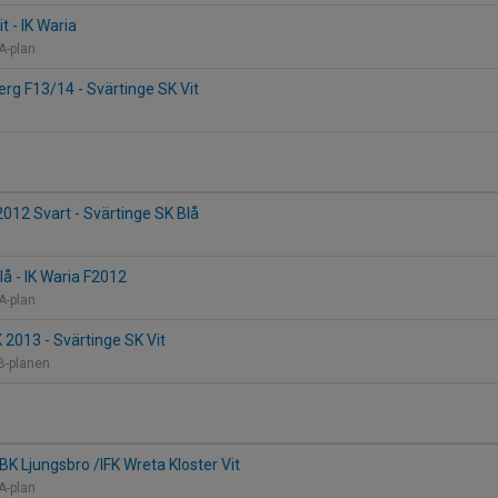
t - IK Waria
 A-plan
erg F13/14 - Svärtinge SK Vit
12 Svart - Svärtinge SK Blå
B
lå - IK Waria F2012
 A-plan
 2013 - Svärtinge SK Vit
B-planen
BK Ljungsbro /IFK Wreta Kloster Vit
 A-plan