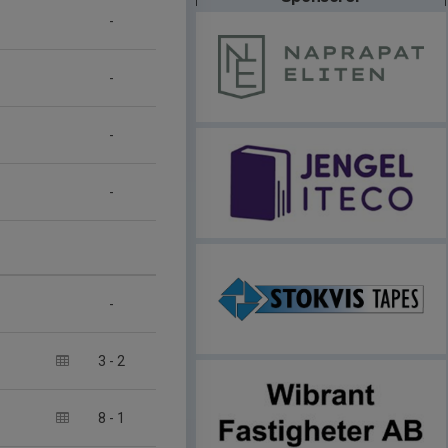
-
-
-
-
-
3
-
2
8
-
1