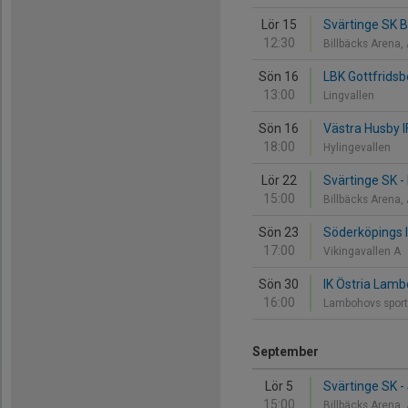
Lör 15
Svärtinge SK B
12:30
Billbäcks Arena,
Sön 16
LBK Gottfridsb
13:00
Lingvallen
Sön 16
Västra Husby I
18:00
Hylingevallen
Lör 22
Svärtinge SK -
15:00
Billbäcks Arena,
Sön 23
Söderköpings I
17:00
Vikingavallen A
Sön 30
IK Östria Lamb
16:00
Lambohovs sport
September
Lör 5
Svärtinge SK - 
15:00
Billbäcks Arena,