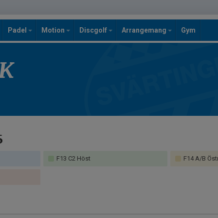
Padel
Motion
Discgolf
Arrangemang
Gym
SK
6
F13 C2 Höst
F14 A/B Öst