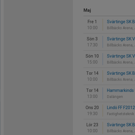
Maj
Fre 1
Svärtinge SK B
10:00
Billbäcks Arena,
Sön 3
Svärtinge SK V
17:30
Billbäcks Arena,
Sön 10
Svärtinge SK V
15:00
Billbäcks Arena,
Tor 14
Svärtinge SK B
10:00
Billbäcks Arena,
Tor 14
Hammarkinds Un
13:00
Dalängen
Ons 20
Lindö FF F2012
19:30
Fastighetstekni
Lör 23
Svärtinge SK B
10:00
Billbäcks Arena,