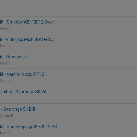
lå - Smedby AIS F2012 Svart
 A-plan
it - Vidingsjö MoIF /BK Derby
 A-plan
it - Ekängens IF
 A-plan
lå - Västra Husby IF F12
 A-plan
ited - Svärtinge SK Vit
 - Svärtinge SK Blå
k Arena B
lå - Söderköpings IK F2012-13
 A-plan