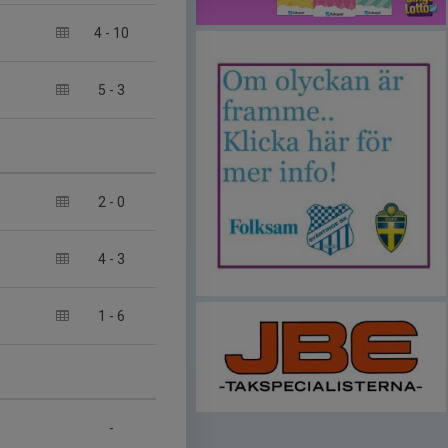
4
-
10
5
-
3
2
-
0
4
-
3
1
-
6
-