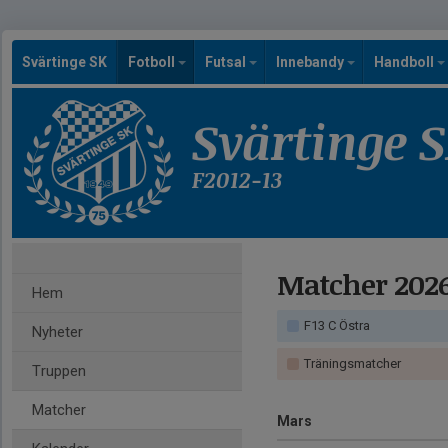
Svärtinge SK
Fotboll
Futsal
Innebandy
Handboll
Svärtinge 
F2012-13
Matcher 202
Hem
F13 C Östra
Nyheter
Träningsmatcher
Truppen
Matcher
Mars