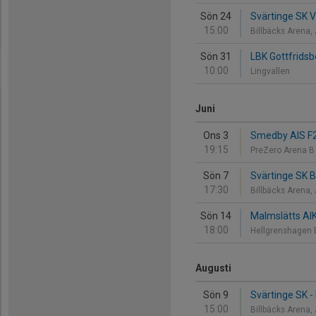
Sön 24
Svärtinge SK Vi
15:00
Billbäcks Arena,
Sön 31
LBK Gottfridsb
10:00
Lingvallen
Juni
Ons 3
Smedby AIS F20
19:15
PreZero Arena 
Sön 7
Svärtinge SK B
17:30
Billbäcks Arena,
Sön 14
Malmslätts AIK
18:00
Hellgrenshagen 
Augusti
Sön 9
Svärtinge SK - 
15:00
Billbäcks Arena,