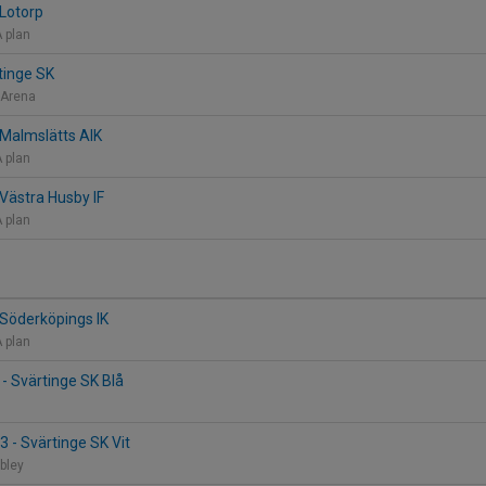
 Lotorp
A plan
rtinge SK
k Arena
 Malmslätts AIK
A plan
 Västra Husby IF
A plan
 Söderköpings IK
A plan
 - Svärtinge SK Blå
 - Svärtinge SK Vit
bley