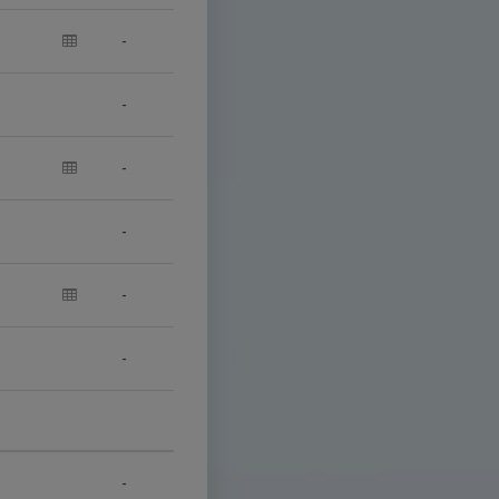
-
-
-
-
-
-
-