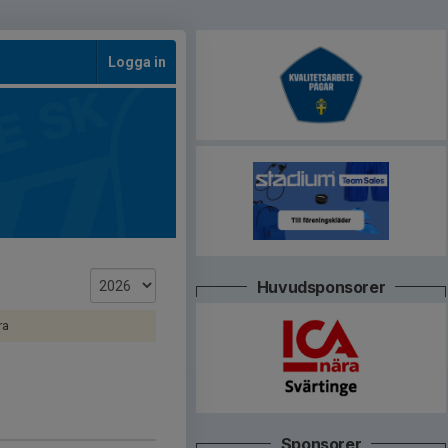
Logga in
Huvudsponsorer
ra
Sponsorer