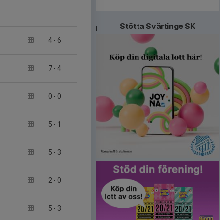
Stötta Svärtinge SK
4
-
6
7
-
4
0
-
0
5
-
1
5
-
3
2
-
0
5
-
3