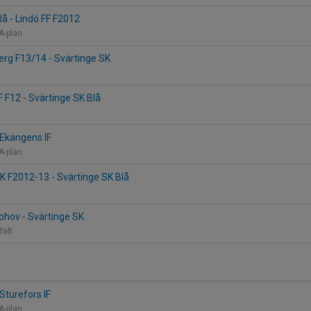
lå - Lindö FF F2012
 A-plan
erg F13/14 - Svärtinge SK
F F12 - Svärtinge SK Blå
 Ekängens IF
 A-plan
K F2012-13 - Svärtinge SK Blå
ohov - Svärtinge SK
fält
Sturefors IF
 A-plan