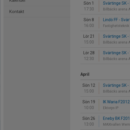
Kalender
Sön 1
Svärtinge SK -
17:30
Billbäcks arena 
Kontakt
Sön 8
Lindö FF - Svä
16:00
Fastighetstekni
Lör 21
Svärtinge SK -
15:00
Billbäcks arena 
Lör 28
Svärtinge SK -
12:30
Billbäcks arena 
April
Sön 12
Svärtinge SK -
15:00
Billbäcks arena 
Sön 19
IK Waria F2012
10:00
Ektorps IP
Sön 26
Eneby BK F2013
13:00
MAXIvallen Wem