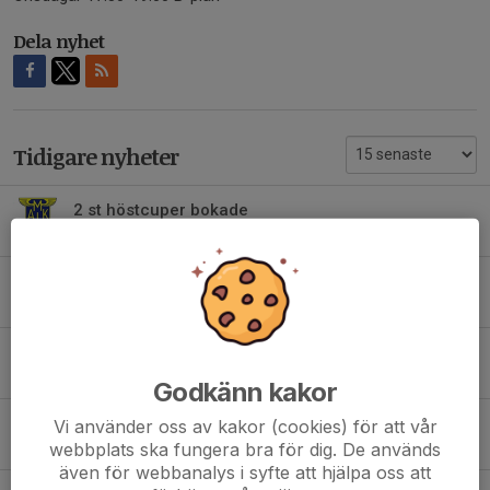
Dela nyhet
Tidigare nyheter
2 st höstcuper bokade
22 jul, 11:00
0
DaleCarlia Cup 2026
28 jun, 20:14
1
Stort tack Anders & Selma Calmerbäck
17 mar, 09:32
0
Godkänn kakor
Teoripass
Vi använder oss av kakor (cookies) för att vår
webbplats ska fungera bra för dig. De används
3 feb, 19:42
1
även för webbanalys i syfte att hjälpa oss att