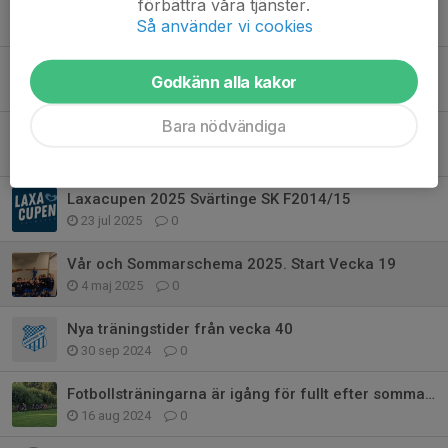
förbättra våra tjänster.
2026 första träningsmatch inbokat. IK WARIA - SVÄRTINGE SK
Så använder vi cookies
19 jan, 14:26
0
INFO OM TRÄNINGAR JANUARI & FEBRUARI
Godkänn alla kakor
9 jan, 14:10
0
Bara nödvändiga
GOD JUL OCH GOTT NYTT ÅR ÖNSKAR F2014/15
21 dec 2025
0
Laxacupen 2025 Svärtinge SK F2014/15
23 jul 2025
0
Vår och Sommarschema 2025. Start Vecka 19
4 maj 2025
0
Nya träningstider från vecka 40
30 sep 2024
0
Fotbollsträningarna är igång för fullt efter sommarlovet
16 aug 2024
0