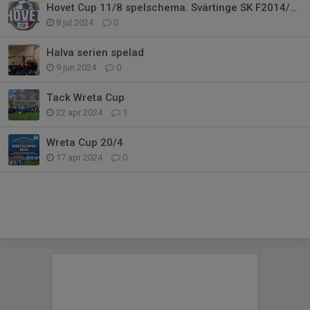
Hovet Cup 11/8 spelschema. Svärtinge SK F2014/15
8 jul 2024
0
Halva serien spelad
9 jun 2024
0
Tack Wreta Cup
22 apr 2024
1
Wreta Cup 20/4
17 apr 2024
0