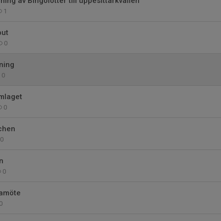
ning av Bingolotter till uppesittarkvällen
1
but
0
ning
0
mlaget
0
tchen
0
n
0
ramöte
0