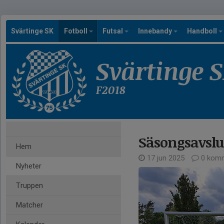
Svärtinge SK
Fotboll
Futsal
Innebandy
Handboll
Svärtinge 
F2018
Säsongsavslu
Hem
17 jun 2025
0 komm
Nyheter
Truppen
Matcher