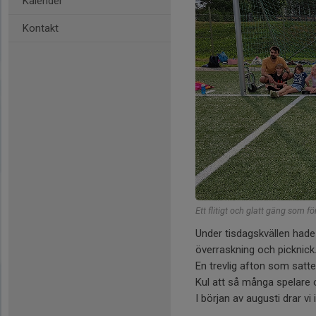
Kalender
Kontakt
Ett flitigt och glatt gäng som f
Under tisdagskvällen hade
överraskning och picknick
En trevlig afton som satt
Kul att så många spelare
I början av augusti drar vi