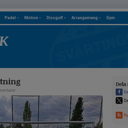
Padel
Motion
Discgolf
Arrangemang
Gym
SK
tning
Dela 
entarer
De
De
Ny