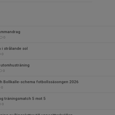
sammandrag
0
i strålande sol
0
r utomhusträning
0
ch Bollkalle-schema fotbollssäsongen 2026
0
g träningsmatch 5 mot 5
0