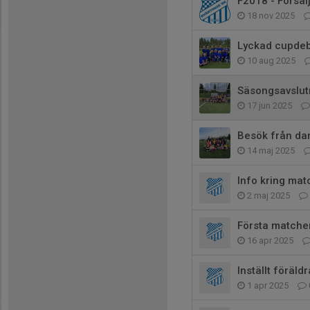
F2018 - Försälj
18 nov 2025
Lyckad cupde
10 aug 2025
Säsongsavslut
17 jun 2025
Besök från da
14 maj 2025
Info kring ma
2 maj 2025
Första matche
16 apr 2025
Inställt föräld
1 apr 2025