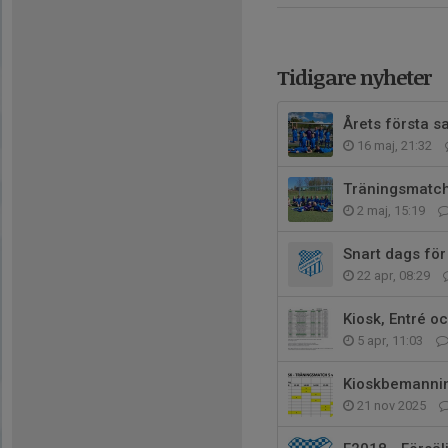
Tidigare nyheter
Årets första 
16 maj, 21:32
Träningsmatch 
2 maj, 15:19
Snart dags fö
22 apr, 08:29
Kiosk, Entré o
5 apr, 11:03
Kioskbemannin
21 nov 2025