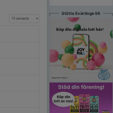
Stötta Svärtinge SK