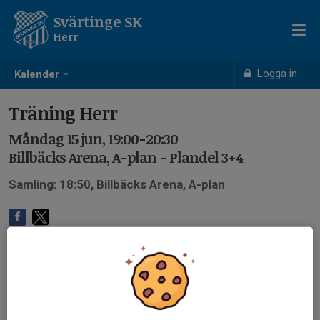
Svärtinge SK
Herr
Logga in
Kalender
Träning Herr
Måndag 15 jun, 19:00-20:30
Billbäcks Arena, A-plan - Plandel 3+4
Samling: 18:50, Billbäcks Arena, A-plan