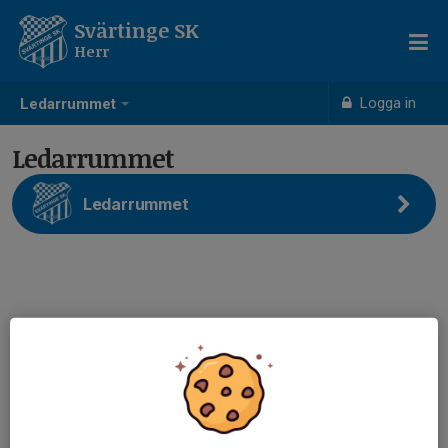
Svärtinge SK
Herr
Logga in
Ledarrummet
Ledarrummet
Ledarrummet