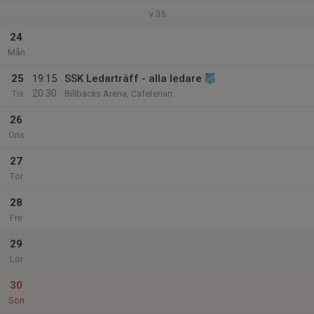
v.35
24
Mån
25
19:15
SSK Ledarträff - alla ledare
20:30
Tis
Billbäcks Arena, Cafeterian
26
Ons
27
Tor
28
Fre
29
Lör
30
Sön