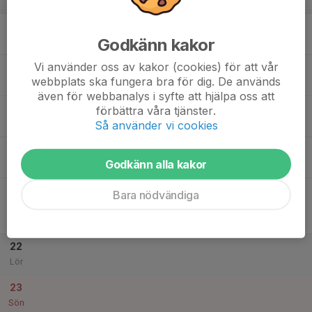
v.34
17
Godkänn kakor
Mån
Vi använder oss av kakor (cookies) för att vår
18
webbplats ska fungera bra för dig. De används
Tis
även för webbanalys i syfte att hjälpa oss att
19
förbättra våra tjänster.
Så använder vi cookies
Ons
20
Godkänn alla kakor
Tor
21
19:00
Match mot Ringarums IF
Bara nödvändiga
21:00
Fre
Division 5 Östra Herr Östergötland
Billbäcks Arena, A-plan
22
Lör
23
Sön