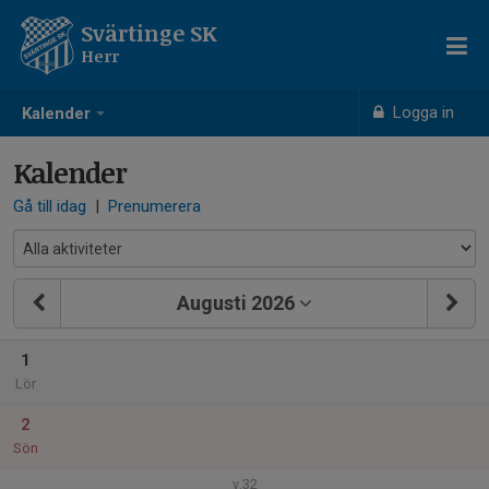
Svärtinge SK
Herr
Logga in
Kalender
Kalender
Gå till idag
|
Prenumerera
Augusti 2026
1
Lör
2
Sön
v.32