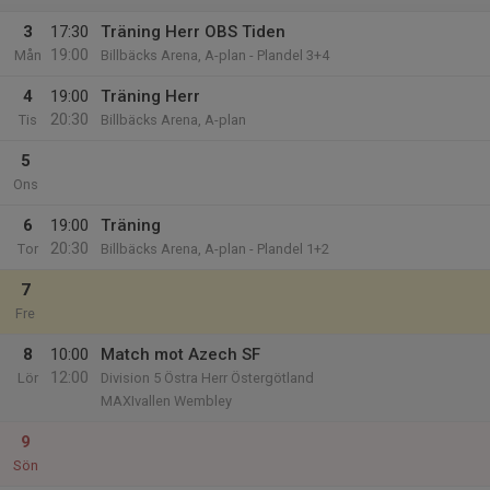
3
17:30
Träning Herr OBS Tiden
19:00
Mån
Billbäcks Arena, A-plan - Plandel 3+4
4
19:00
Träning Herr
20:30
Tis
Billbäcks Arena, A-plan
5
Ons
6
19:00
Träning
20:30
Tor
Billbäcks Arena, A-plan - Plandel 1+2
7
Fre
8
10:00
Match mot Azech SF
12:00
Lör
Division 5 Östra Herr Östergötland
MAXIvallen Wembley
9
Sön