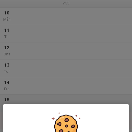
v.33
10
Mån
11
Tis
12
Ons
13
Tor
14
Fre
15
Lör
16
Sön