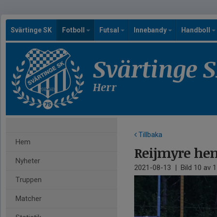
Svärtinge SK
Fotboll
Futsal
Innebandy
Handboll
Svärtinge 
Herr
Tillbaka
Hem
Reijmyre h
Nyheter
2021-08-13
|
Bild
10
av 1
Truppen
Matcher