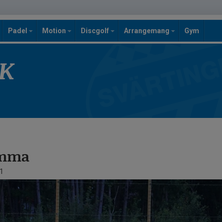
Padel
Motion
Discgolf
Arrangemang
Gym
SK
emma
1