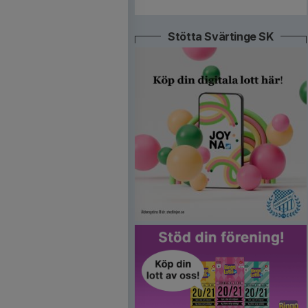
Stötta Svärtinge SK