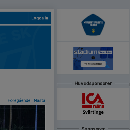
Logga in
Huvudsponsorer
Föregående
Nästa
Sponsorer