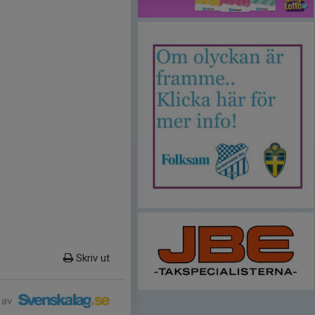
Skriv ut
 av