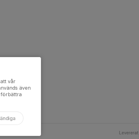
att vår
 används även
 förbättra
vändiga
Levererat