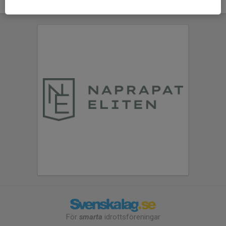
För
smarta
idrottsföreningar