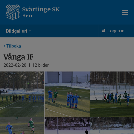
Svärtinge SK
Herr
Logga in
Bildgalleri
Tillbaka
Vånga IF
2022-02-20
|
12 bilder