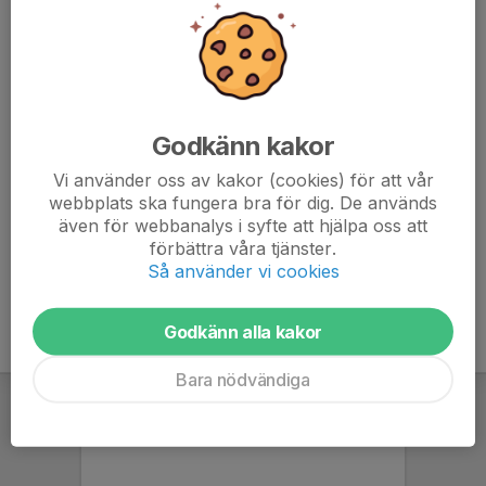
6. Saltängens BK
20
-18
25
7. Norrköpings IF Bosna B
20
-26
25
8. Loddby IF
20
1
23
Godkänn kakor
9. Krokeks IF B
20
-13
22
Vi använder oss av kakor (cookies) för att vår
10. KFUM Trix/Eneby BK B
webbplats ska fungera bra för dig. De används
20
-44
12
även för webbanalys i syfte att hjälpa oss att
11. Söderköpings IK B
förbättra våra tjänster.
20
-43
7
Så använder vi cookies
Godkänn alla kakor
Bara nödvändiga