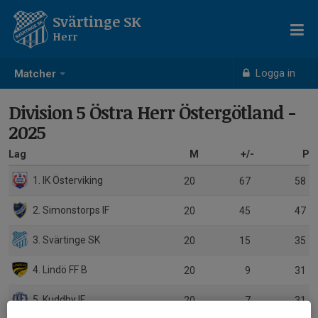
Svärtinge SK
Herr
Logga in
Matcher
Division 5 Östra Herr Östergötland -
2025
Lag
M
+/-
P
1. IK Österviking
20
67
58
2. Simonstorps IF
20
45
47
3. Svärtinge SK
20
15
35
4. Lindö FF B
20
9
31
5. Kuddby IF
20
7
31