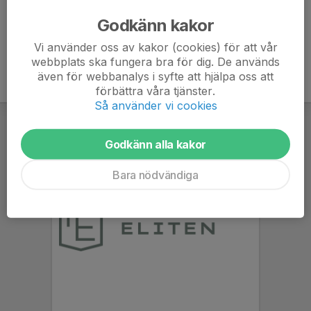
Godkänn kakor
7. Västra Husby IF
0
0
0
Vi använder oss av kakor (cookies) för att vår
webbplats ska fungera bra för dig. De används
även för webbanalys i syfte att hjälpa oss att
förbättra våra tjänster.
Så använder vi cookies
Godkänn alla kakor
Bara nödvändiga