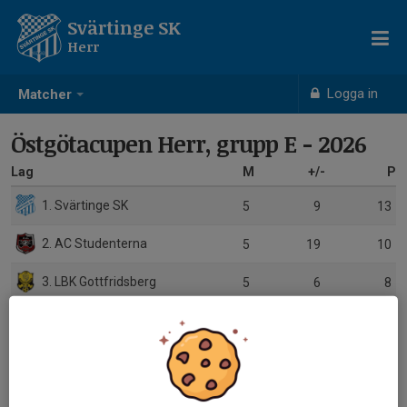
Svärtinge SK
Herr
Logga in
Matcher
Östgötacupen Herr, grupp E - 2026
Lag
M
+/-
P
1. Svärtinge SK
5
9
13
2. AC Studenterna
5
19
10
3. LBK Gottfridsberg
5
6
8
4. Söderköpings IK
5
0
6
5. Västerlösa GoIF
5
-11
6
6. Sonstorps IK
5
-23
0