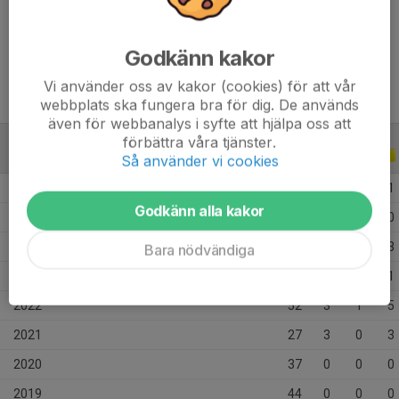
Ålder
19 år
Tidigare klubbar
Eneby BK
Godkänn kakor
Vi använder oss av kakor (cookies) för att vår
webbplats ska fungera bra för dig. De används
även för webbanalys i syfte att hjälpa oss att
förbättra våra tjänster.
ALLA SERIER
ALLA ÅR
Så använder vi cookies
2026
18
2
4
1
Godkänn alla kakor
2025
24
3
0
0
2024
31
4
3
3
Bara nödvändiga
2023
34
1
0
1
2022
52
3
1
5
2021
27
3
0
3
2020
37
0
0
0
2019
44
0
0
0