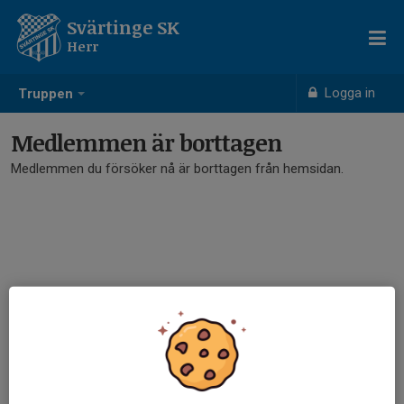
Svärtinge SK
Herr
Logga in
Truppen
Medlemmen är borttagen
Medlemmen du försöker nå är borttagen från hemsidan.