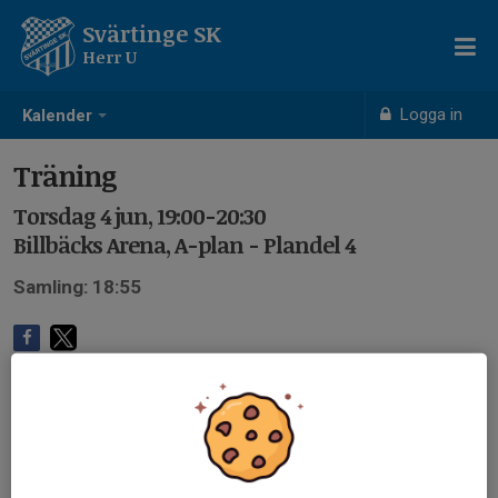
Svärtinge SK
Herr U
Logga in
Kalender
Träning
Torsdag 4 jun, 19:00-20:30
Billbäcks Arena, A-plan - Plandel 4
Samling: 18:55