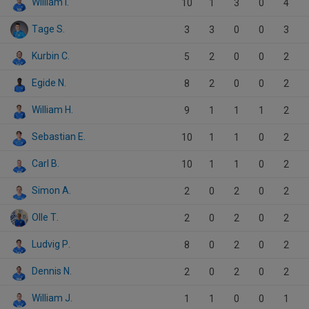
William I.
10
1
3
0
4
Tage S.
3
3
0
0
3
Kurbin C.
5
2
0
0
2
Egide N.
8
2
0
0
2
William H.
9
1
1
1
2
Sebastian E.
10
1
1
0
2
Carl B.
10
1
1
0
2
Simon A.
2
0
2
0
2
Olle T.
2
0
2
0
2
Ludvig P.
8
0
2
0
2
Dennis N.
2
0
2
0
2
William J.
1
1
0
0
1