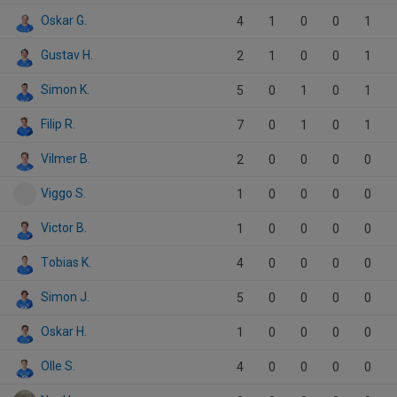
Oskar G.
4
1
0
0
1
Gustav H.
2
1
0
0
1
Simon K.
5
0
1
0
1
Filip R.
7
0
1
0
1
Vilmer B.
2
0
0
0
0
Viggo S.
1
0
0
0
0
Victor B.
1
0
0
0
0
Tobias K.
4
0
0
0
0
Simon J.
5
0
0
0
0
Oskar H.
1
0
0
0
0
Olle S.
4
0
0
0
0