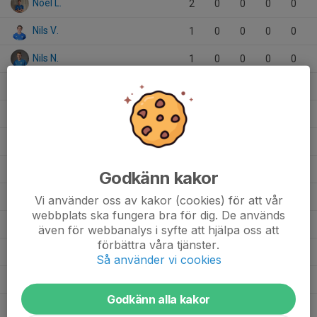
Noel L.
2
0
0
0
0
Nils V.
1
0
0
0
0
Nils N.
1
0
0
0
0
Melvin J.
3
0
0
0
0
Mattias E.
3
0
0
0
0
Lukas K.
1
0
0
0
0
Lucas A.
2
0
0
0
0
Godkänn kakor
Linus E.
3
0
0
0
0
Vi använder oss av kakor (cookies) för att vår
webbplats ska fungera bra för dig. De används
Levis F.
5
0
0
0
0
även för webbanalys i syfte att hjälpa oss att
förbättra våra tjänster.
Leonel V.
10
0
0
0
0
Så använder vi cookies
Leo L.
2
0
0
0
0
Godkänn alla kakor
Konrad S.
6
0
0
0
0