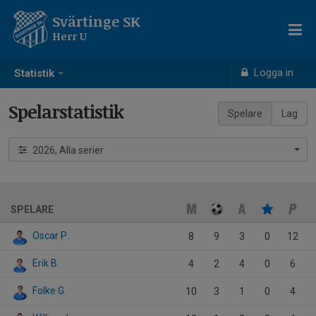
Svärtinge SK
Herr U
Logga in
Statistik
Spelarstatistik
Spelare
Lag
2026, Alla serier
SPELARE
Oscar P.
8
9
3
0
12
Erik B.
4
2
4
0
6
Folke G.
10
3
1
0
4