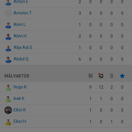
Anton E.
2
0
0
0
0
Amelon T.
3
0
0
0
0
Alvin L.
1
0
0
0
0
Alvin H.
2
0
0
0
0
Alija Adi S.
1
0
0
0
0
Abdul Q.
6
0
0
0
0
MÅLVAKTER
Hugo K.
9
12
2
0
Isak K.
1
1
0
0
Elliot K.
1
0
0
0
Elliot H.
1
0
1
0