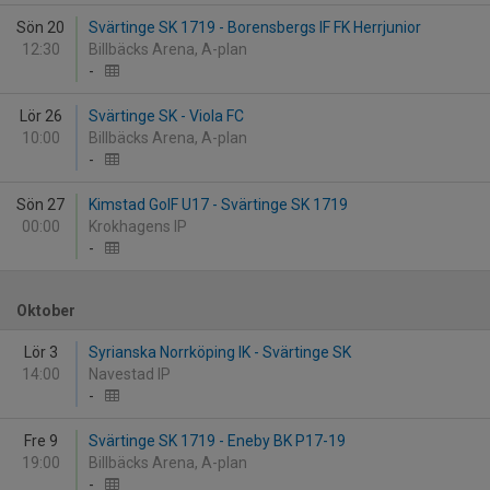
Sön 20
Svärtinge SK 1719 - Borensbergs IF FK Herrjunior
12:30
Billbäcks Arena, A-plan
-
Lör 26
Svärtinge SK - Viola FC
10:00
Billbäcks Arena, A-plan
-
Sön 27
Kimstad GoIF U17 - Svärtinge SK 1719
00:00
Krokhagens IP
-
Oktober
Lör 3
Syrianska Norrköping IK - Svärtinge SK
14:00
Navestad IP
-
Fre 9
Svärtinge SK 1719 - Eneby BK P17-19
19:00
Billbäcks Arena, A-plan
-