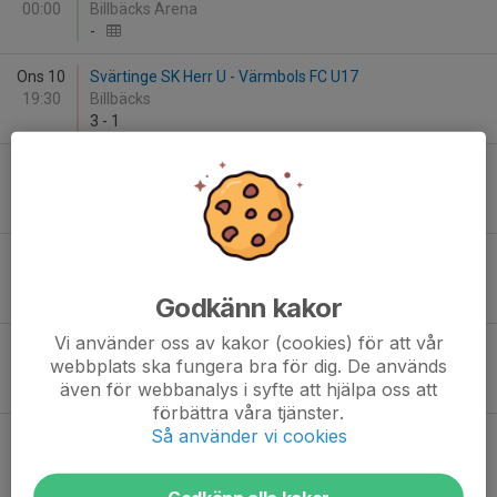
00:00
Billbäcks Arena
-
Ons 10
Svärtinge SK Herr U - Värmbols FC U17
19:30
Billbäcks
3
-
1
Sön 14
Borensbergs IF FK Herrjunior - Svärtinge SK 1719
00:00
Bergvallen
-
Sön 14
Svärtinge SK - Saltängens BK B
15:00
Billbäcks Arena, A-plan
Godkänn kakor
3
-
1
Vi använder oss av kakor (cookies) för att vår
Ons 17
Smedby AIS B - Svärtinge SK
webbplats ska fungera bra för dig. De används
19:30
PreZero Arena A
även för webbanalys i syfte att hjälpa oss att
0
-
3
förbättra våra tjänster.
Så använder vi cookies
Lör 27
Värmbols FC - Svärtinge SK Herr U
16:30
Stalls Backe
-