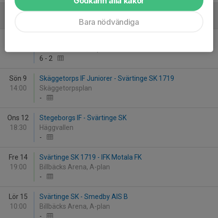
Godkänn alla kakor
Augusti
Bara nödvändiga
Fre 7
Svärtinge SK - Stegeborgs IF
19:00
Billbäcks Arena, A-plan
6
-
2
Sön 9
Skäggetorps IF Juniorer - Svärtinge SK 1719
14:00
Skäggetorpsplan
-
Ons 12
Stegeborgs IF - Svärtinge SK
18:30
Häggvallen
-
Fre 14
Svärtinge SK 1719 - IFK Motala FK
19:00
Billbäcks Arena, A-plan
-
Lör 15
Svärtinge SK - Smedby AIS B
10:00
Billbäcks Arena, A-plan
-