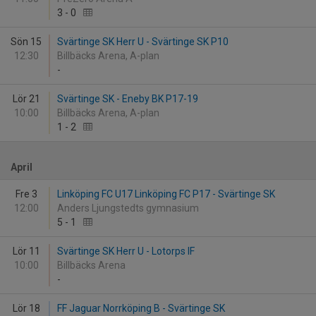
3
-
0
Sön 15
Svärtinge SK Herr U - Svärtinge SK P10
12:30
Billbäcks Arena, A-plan
-
Lör 21
Svärtinge SK - Eneby BK P17-19
10:00
Billbäcks Arena, A-plan
1
-
2
April
Fre 3
Linköping FC U17 Linköping FC P17 - Svärtinge SK
12:00
Anders Ljungstedts gymnasium
5
-
1
Lör 11
Svärtinge SK Herr U - Lotorps IF
10:00
Billbäcks Arena
-
Lör 18
FF Jaguar Norrköping B - Svärtinge SK