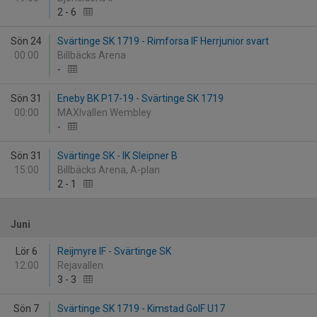
2
-
6
Sön 24
Svärtinge SK 1719 - Rimforsa IF Herrjunior svart
00:00
Billbäcks Arena
-
Sön 31
Eneby BK P17-19 - Svärtinge SK 1719
00:00
MAXIvallen Wembley
-
Sön 31
Svärtinge SK - IK Sleipner B
15:00
Billbäcks Arena, A-plan
2
-
1
Juni
Lör 6
Reijmyre IF - Svärtinge SK
12:00
Rejavallen
3
-
3
Sön 7
Svärtinge SK 1719 - Kimstad GoIF U17