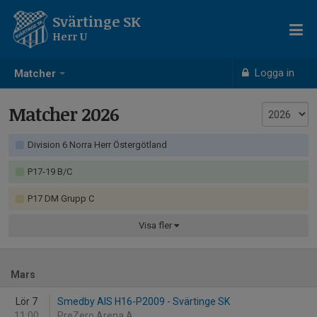
Svärtinge SK
Herr U
Logga in
Matcher
Matcher 2026
Division 6 Norra Herr Östergötland
P17-19 B/C
P17 DM Grupp C
Visa
fler
Mars
Lör 7
Smedby AIS H16-P2009 - Svärtinge SK
11:00
PreZero Arena A