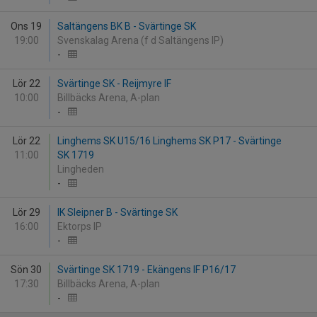
Ons 19
Saltängens BK B - Svärtinge SK
19:00
Svenskalag Arena (f d Saltängens IP)
-
Lör 22
Svärtinge SK - Reijmyre IF
10:00
Billbäcks Arena, A-plan
-
Lör 22
Linghems SK U15/16 Linghems SK P17 - Svärtinge
11:00
SK 1719
Lingheden
-
Lör 29
IK Sleipner B - Svärtinge SK
16:00
Ektorps IP
-
Sön 30
Svärtinge SK 1719 - Ekängens IF P16/17
17:30
Billbäcks Arena, A-plan
-