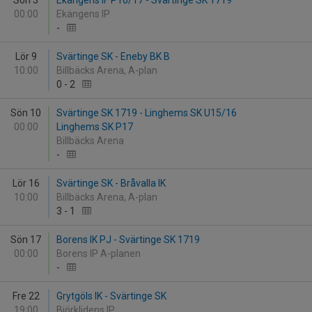
Sön 3
Ekängens IF P16/17 - Svärtinge SK 1719
00:00
Ekängens IP
-
Lör 9
Svärtinge SK - Eneby BK B
10:00
Billbäcks Arena, A-plan
0
-
2
Sön 10
Svärtinge SK 1719 - Linghems SK U15/16
00:00
Linghems SK P17
Billbäcks Arena
-
Lör 16
Svärtinge SK - Bråvalla IK
10:00
Billbäcks Arena, A-plan
3
-
1
Sön 17
Borens IK PJ - Svärtinge SK 1719
00:00
Borens IP A-planen
-
Fre 22
Grytgöls IK - Svärtinge SK
19:00
Björklidens IP