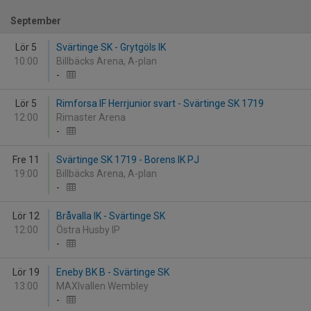
September
Lör 5
Svärtinge SK - Grytgöls IK
10:00
Billbäcks Arena, A-plan
-
Lör 5
Rimforsa IF Herrjunior svart - Svärtinge SK 1719
12:00
Rimaster Arena
-
Fre 11
Svärtinge SK 1719 - Borens IK PJ
19:00
Billbäcks Arena, A-plan
-
Lör 12
Bråvalla IK - Svärtinge SK
12:00
Östra Husby IP
-
Lör 19
Eneby BK B - Svärtinge SK
13:00
MAXIvallen Wembley
-