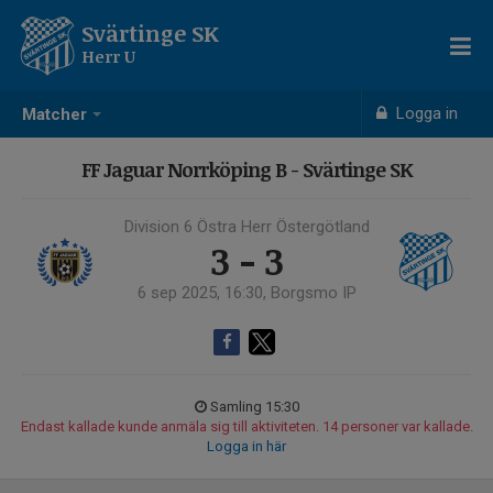
Svärtinge SK
Herr U
Logga in
Matcher
FF Jaguar Norrköping B - Svärtinge SK
Division 6 Östra Herr Östergötland
3 - 3
6 sep 2025, 16:30, Borgsmo IP
Samling 15:30
Endast kallade kunde anmäla sig till aktiviteten. 14 personer var kallade.
Logga in här