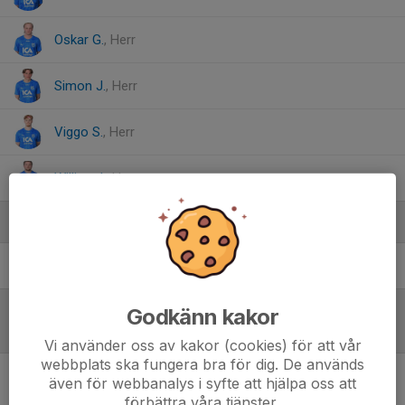
Oskar G.
, Herr
Simon J.
, Herr
Viggo S.
, Herr
William I.
, Herr
Ledare
Andreas Söderman
Tränare
Godkänn kakor
Referat
Vi använder oss av kakor (cookies) för att vår
webbplats ska fungera bra för dig. De används
även för webbanalys i syfte att hjälpa oss att
Inget referat skrivet
förbättra våra tjänster.