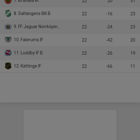
7. Bråvalla IK
22
20
31
8. Saltängens BK B
22
-16
23
9. FF Jaguar Norrköping B
22
-24
23
10. Falerums IF
22
-42
20
11. Loddby IF B
22
-26
19
12. Kättinge IF
22
-66
11