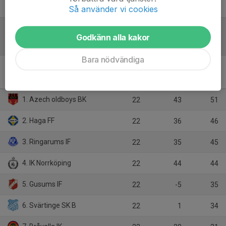
Så använder vi cookies
Godkänn alla kakor
Tabell
Bara nödvändiga
Division 6 Östra Herr
Östergötland
M
+/-
P
1. Azech oldboys BK
22
43
51
2. Haga FF
22
36
46
3. Ringarums IF
22
35
45
4. IK Norrköping
22
44
44
5. Gusums IF
22
-5
35
6. Svärtinge SK B
22
1
34