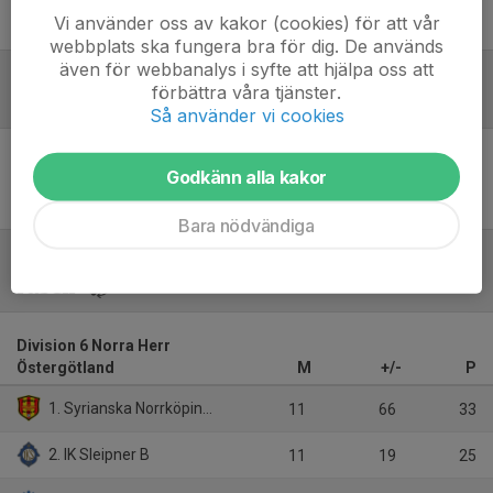
Vi använder oss av kakor (cookies) för att vår
William Johansson
Huvudtränare Herr U
webbplats ska fungera bra för dig. De används
även för webbanalys i syfte att hjälpa oss att
förbättra våra tjänster.
Referat
Så använder vi cookies
Godkänn alla kakor
Inget referat skrivet
Bara nödvändiga
Tabell
Division 6 Norra Herr
Östergötland
M
+/-
P
1. Syrianska Norrköping IK
11
66
33
2. IK Sleipner B
11
19
25