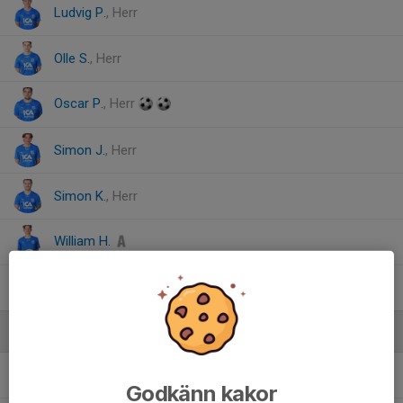
Ludvig P.
, Herr
Olle S.
, Herr
Oscar P.
, Herr
Simon J.
, Herr
Simon K.
, Herr
William H.
William I.
, Herr
Ledare
Oskar Gustavsson
Ledare Herr U
Godkänn kakor