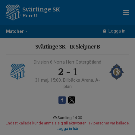
Svärtinge SK
Herr U
Logga in
Matcher
Svärtinge SK - IK Sleipner B
Division 6 Norra Herr Östergötland
2 - 1
31 maj, 15:00, Billbäcks Arena, A-
plan
Samling 14:00
Endast kallade kunde anmäla sig till aktiviteten. 17 personer var kallade.
Logga in här