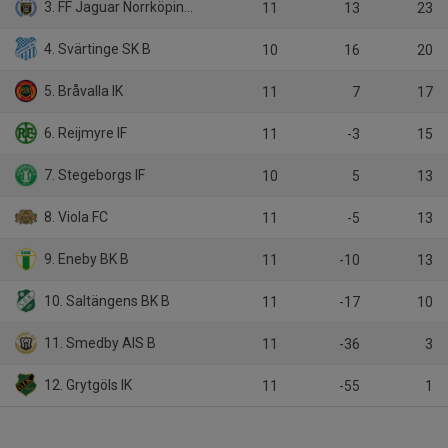
3. FF Jaguar Norrköping B
11
13
23
4. Svärtinge SK B
10
16
20
5. Bråvalla IK
11
7
17
6. Reijmyre IF
11
-3
15
7. Stegeborgs IF
10
5
13
8. Viola FC
11
-5
13
9. Eneby BK B
11
-10
13
10. Saltängens BK B
11
-17
10
11. Smedby AIS B
11
-36
3
12. Grytgöls IK
11
-55
1