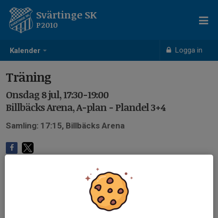
Svärtinge SK
P2010
Logga in
Kalender
Träning
Onsdag 8 jul, 17:30-19:00
Billbäcks Arena, A-plan - Plandel 3+4
Samling: 17:15, Billbäcks Arena