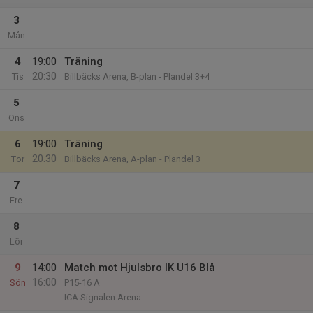
3
Mån
4
19:00
Träning
20:30
Tis
Billbäcks Arena, B-plan - Plandel 3+4
5
Ons
6
19:00
Träning
20:30
Tor
Billbäcks Arena, A-plan - Plandel 3
7
Fre
8
Lör
9
14:00
Match mot Hjulsbro IK U16 Blå
16:00
Sön
P15-16 A
ICA Signalen Arena