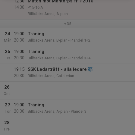
12:30
Match mot Mantorps FF P2010
14:30
P15-16 A
Billbäcks Arena, A-plan
v.35
24
19:00
Träning
20:30
Mån
Billbäcks Arena, B-plan - Plandel 1+2
25
19:00
Träning
20:30
Tis
Billbäcks Arena, B-plan - Plandel 3+4
19:15
SSK Ledarträff - alla ledare
20:30
Billbäcks Arena, Cafeterian
26
Ons
27
19:00
Träning
20:30
Tor
Billbäcks Arena, A-plan - Plandel 3
28
Fre