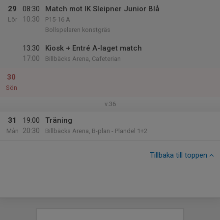
29
08:30
Match mot IK Sleipner Junior Blå
10:30
Lör
P15-16 A
Bollspelaren konstgräs
13:30
Kiosk + Entré A-laget match
17:00
Billbäcks Arena, Cafeterian
30
Sön
v.36
31
19:00
Träning
20:30
Mån
Billbäcks Arena, B-plan - Plandel 1+2
Tillbaka till toppen