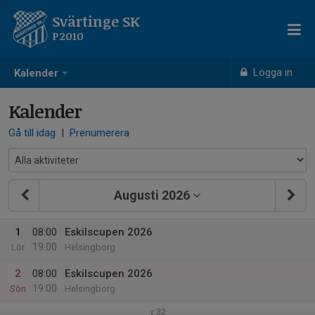
Svärtinge SK
P2010
Logga in
Kalender
Kalender
Gå till idag
|
Prenumerera
Augusti 2026
1
08:00
Eskilscupen 2026
19:00
Lör
Helsingborg
2
08:00
Eskilscupen 2026
19:00
Sön
Helsingborg
v.32