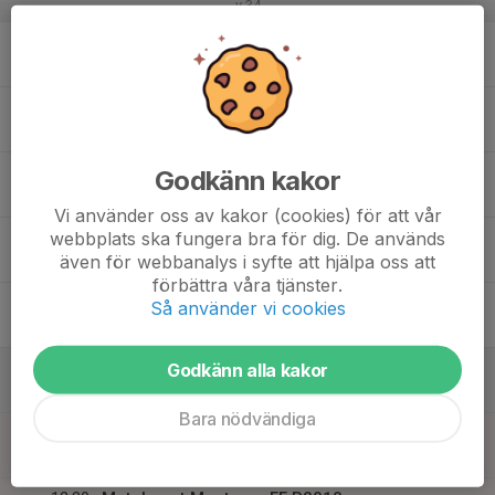
v.34
17
19:00
Träning
20:30
Mån
Billbäcks Arena, B-plan - Plandel 1+2
18
19:00
Träning
20:30
Tis
Billbäcks Arena, B-plan - Plandel 3+4
19
Godkänn kakor
Ons
Vi använder oss av kakor (cookies) för att vår
webbplats ska fungera bra för dig. De används
20
19:00
Träning
även för webbanalys i syfte att hjälpa oss att
20:30
Tor
Billbäcks Arena, A-plan - Plandel 3
förbättra våra tjänster.
21
Så använder vi cookies
Fre
22
Godkänn alla kakor
Lör
Bara nödvändiga
23
11:30
Kiosk
14:15
Sön
Billbäcks Arena, Cafeterian