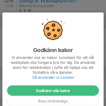
Lör 30
Svärtinge SK - IFK Norrköping FK P2011
12:30
Billbäcks Arena, A-plan
2
-
3
Juni
Lör 6
Malmslätts AIK Junior Vit - Svärtinge SK
13:00
Hellgrenshagen B-plan
3
-
5
Godkänn kakor
Lör 13
Svärtinge SK - Eneby BK P2010 Grön
Vi använder oss av kakor (cookies) för att vår
15:30
Billbäcks Arena, A-plan
3
-
1
webbplats ska fungera bra för dig. De används
även för webbanalys i syfte att hjälpa oss att
förbättra våra tjänster.
Juli
Så använder vi cookies
Ons 22
Smedby AIS H16 - Svärtinge SK
18:00
PreZero Arena A
Godkänn alla kakor
-
Bara nödvändiga