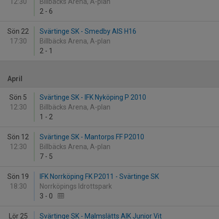
12:30
Billbäcks Arena, A-plan
2
-
6
Sön 22
Svärtinge SK - Smedby AIS H16
17:30
Billbäcks Arena, A-plan
2
-
1
April
Sön 5
Svärtinge SK - IFK Nyköping P 2010
12:30
Billbäcks Arena, A-plan
1
-
2
Sön 12
Svärtinge SK - Mantorps FF P2010
12:30
Billbäcks Arena, A-plan
7
-
5
Sön 19
IFK Norrköping FK P2011 - Svärtinge SK
18:30
Norrköpings Idrottspark
3
-
0
Lör 25
Svärtinge SK - Malmslätts AIK Junior Vit