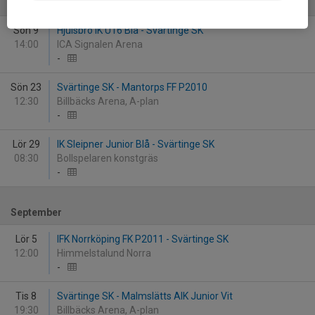
Augusti
Sön 9
Hjulsbro IK U16 Blå - Svärtinge SK
14:00
ICA Signalen Arena
-
Sön 23
Svärtinge SK - Mantorps FF P2010
12:30
Billbäcks Arena, A-plan
-
Lör 29
IK Sleipner Junior Blå - Svärtinge SK
08:30
Bollspelaren konstgräs
-
September
Lör 5
IFK Norrköping FK P2011 - Svärtinge SK
12:00
Himmelstalund Norra
-
Tis 8
Svärtinge SK - Malmslätts AIK Junior Vit
19:30
Billbäcks Arena, A-plan