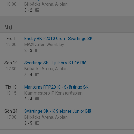
10:00
Billbäcks Arena, A-plan
5
-
2
Maj
Fre 1
Eneby BK P2010 Grön - Svärtinge SK
19:00
MAXIvallen Wembley
2
-
3
Sön 10
Svärtinge SK - Hjulsbro IK U16 Blå
17:30
Billbäcks Arena, A-plan
5
-
4
Tis 19
Mantorps FF P2010 - Svärtinge SK
19:15
Klämmestorp IP Konstgräsplan
3
-
4
Sön 24
Svärtinge SK - IK Sleipner Junior Blå
17:30
Billbäcks Arena, A-plan
3
-
5