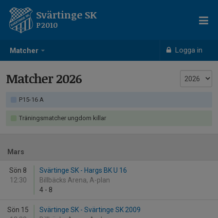
Svärtinge SK
P2010
Logga in
Matcher
Matcher 2026
P15-16 A
Träningsmatcher ungdom killar
Mars
Sön 8
Svärtinge SK - Hargs BK U 16
12:30
Billbäcks Arena, A-plan
4
-
8
Sön 15
Svärtinge SK - Svärtinge SK 2009