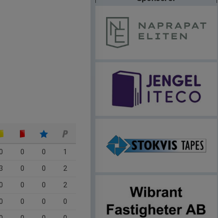
0
0
0
1
3
0
0
2
0
0
0
2
0
0
0
0