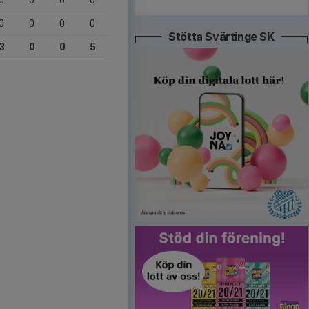
0
0
0
0
0
0
0
0
Stötta Svärtinge SK
3
0
0
5