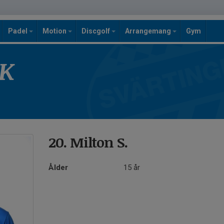
Padel
Motion
Discgolf
Arrangemang
Gym
SK
20. Milton S.
Ålder
15 år