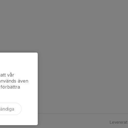
att vår
 används även
 förbättra
vändiga
Levererat