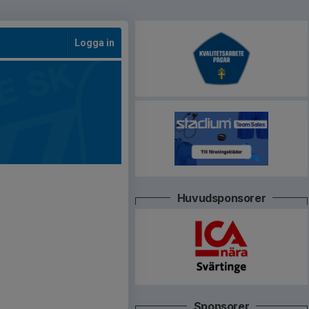
Logga in
Huvudsponsorer
Sponsorer