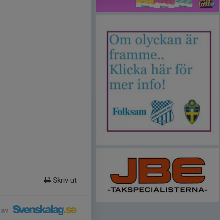
Skriv ut
 av