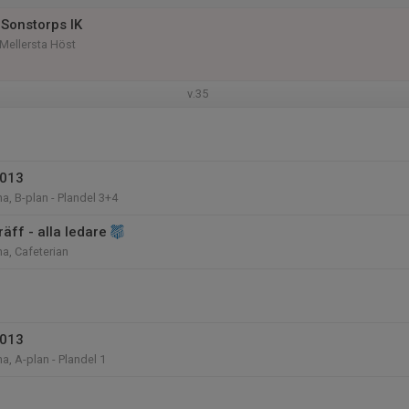
Sonstorps IK
Mellersta Höst
v.35
2013
a, B-plan - Plandel 3+4
äff - alla ledare
na, Cafeterian
2013
a, A-plan - Plandel 1