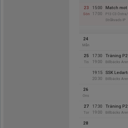
23
15:00
Match mot 
17:00
Sön
P13 C3 Östra/
Stråkvads IP
24
Mån
25
17:30
Träning P
19:00
Tis
Billbäcks Aren
19:15
SSK Ledartr
20:30
Billbäcks Are
26
Ons
27
17:30
Träning P
19:00
Tor
Billbäcks Aren
28