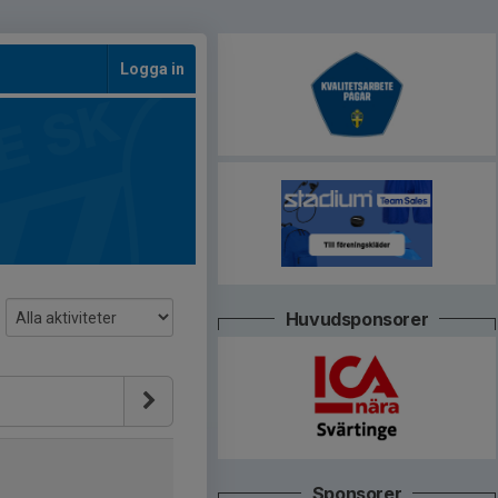
Logga in
Huvudsponsorer
Sponsorer