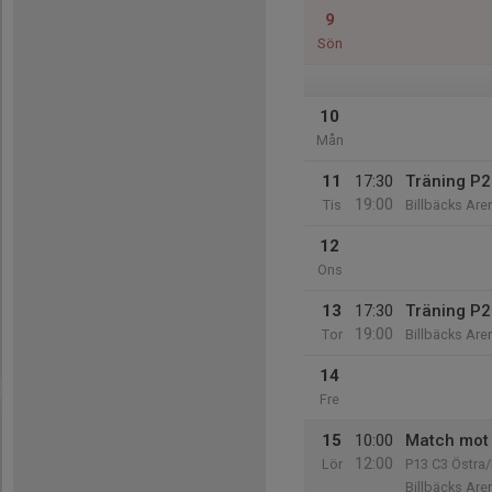
9
Sön
10
Mån
11
17:30
Träning P
19:00
Tis
Billbäcks Aren
12
Ons
13
17:30
Träning P
19:00
Tor
Billbäcks Aren
14
Fre
15
10:00
Match mot
12:00
Lör
P13 C3 Östra/
Billbäcks Are