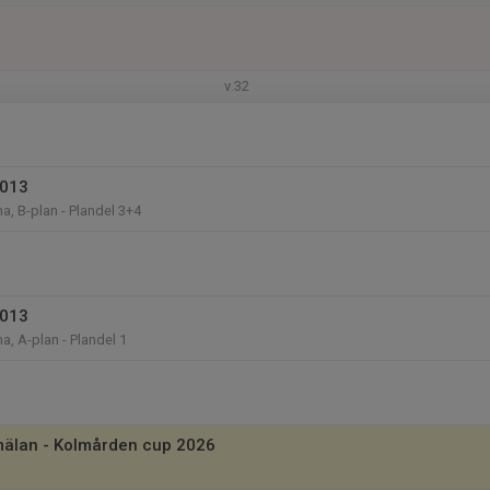
v.32
2013
a, B-plan - Plandel 3+4
2013
a, A-plan - Plandel 1
älan - Kolmården cup 2026