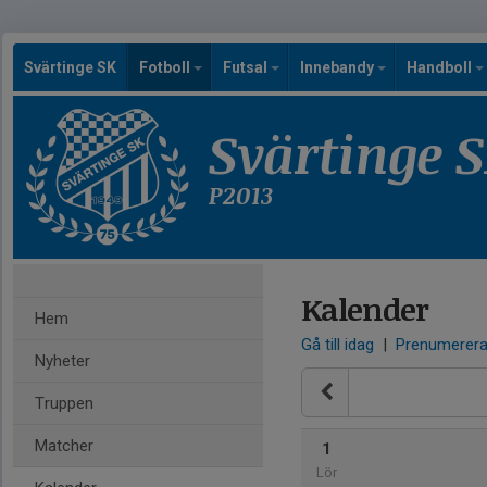
Svärtinge SK
Fotboll
Futsal
Innebandy
Handboll
Svärtinge 
P2013
Kalender
Hem
Gå till idag
|
Prenumerer
Nyheter
Truppen
Matcher
1
Lör