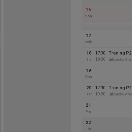
16
Sön
17
Mån
18
17:30
Träning P
19:00
Tis
Billbäcks Aren
19
Ons
20
17:30
Träning P
19:00
Tor
Billbäcks Aren
21
Fre
22
Lör