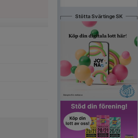
Stötta Svärtinge SK