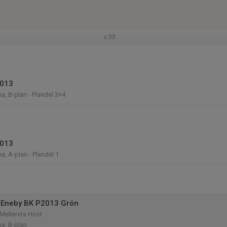
v.33
2013
a, B-plan - Plandel 3+4
2013
a, A-plan - Plandel 1
 Eneby BK P2013 Grön
Mellersta Höst
na, B-plan