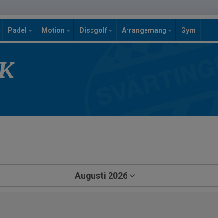
Padel
Motion
Discgolf
Arrangemang
Gym
SK
a
Augusti 2026