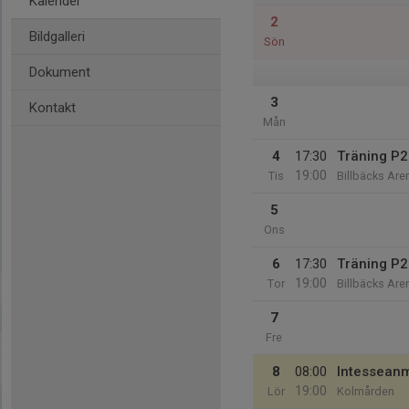
Kalender
2
Bildgalleri
Sön
Dokument
3
Kontakt
Mån
4
17:30
Träning P
19:00
Tis
Billbäcks Aren
5
Ons
6
17:30
Träning P
19:00
Tor
Billbäcks Aren
7
Fre
8
08:00
Intesseanm
19:00
Lör
Kolmården