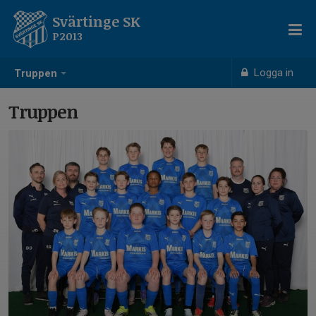
Svärtinge SK
P2013
Logga in
Truppen
Truppen