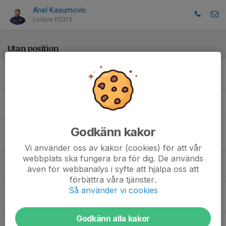
Anel Kasumovic
Ledare P2013
Utan position
14. Albin J.
29. Alexander M.
Godkänn kakor
17. Arvid B.
Vi använder oss av kakor (cookies) för att vår
webbplats ska fungera bra för dig. De används
21. Ben S.
även för webbanalys i syfte att hjälpa oss att
förbättra våra tjänster.
Så använder vi cookies
7. Casper D.
Godkänn alla kakor