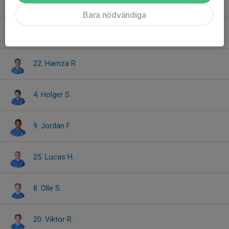
24. Eldin K.
Bara nödvändiga
6. Emil L.
22. Hamza R.
4. Holger S.
9. Jordan F.
25. Lucas H.
8. Olle S.
20. Viktor R.