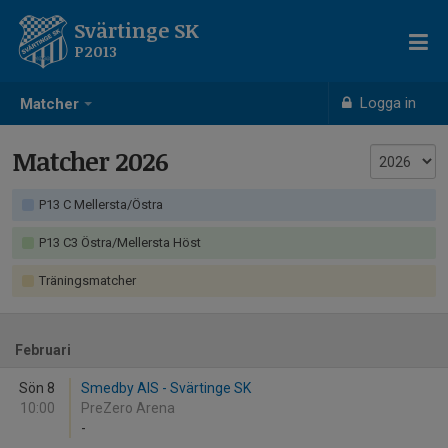
Svärtinge SK
P2013
Logga in
Matcher
Matcher 2026
P13 C Mellersta/Östra
P13 C3 Östra/Mellersta Höst
Träningsmatcher
Februari
Sön 8
Smedby AIS - Svärtinge SK
10:00
PreZero Arena
-