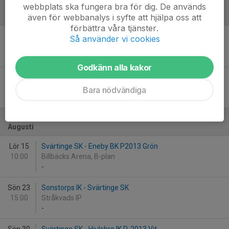
webbplats ska fungera bra för dig. De används
även för webbanalys i syfte att hjälpa oss att
Juni
förbättra våra tjänster.
Sön 7
Svärtinge SK - Haga FF P2013
Så använder vi cookies
10:00
Billbäcks Arena, A-plan
1
-
1
Godkänn alla kakor
Tis 23
Hjulsbro IK P-2013 Vit - Svärtinge SK
18:15
ICA Signalen Arena
Bara nödvändiga
6
-
2
Augusti
Lör 15
Svärtinge SK - Eneby BK P2013 Grön
10:00
Billbäcks Arena, B-plan
-
Sön 23
Sonstorps IK - Svärtinge SK
15:00
Stråkvads IP
-