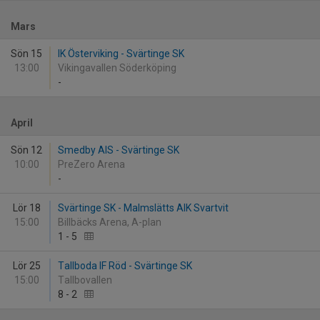
Mars
Sön 15
IK Österviking - Svärtinge SK
13:00
Vikingavallen Söderköping
-
April
Sön 12
Smedby AIS - Svärtinge SK
10:00
PreZero Arena
-
Lör 18
Svärtinge SK - Malmslätts AIK Svartvit
15:00
Billbäcks Arena, A-plan
1
-
5
Lör 25
Tallboda IF Röd - Svärtinge SK
15:00
Tallbovallen
8
-
2