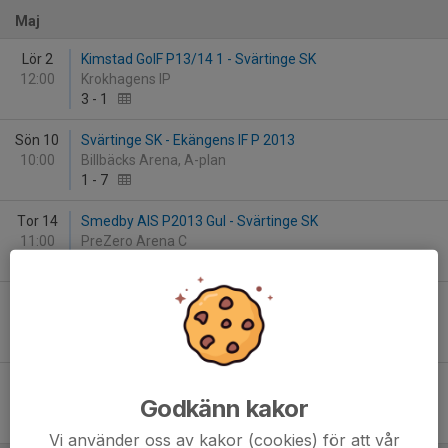
Maj
Lör 2
Kimstad GoIF P13/14 1 - Svärtinge SK
12:00
Krokhagens IP
3
-
1
Sön 10
Svärtinge SK - Ekängens IF P 2013
10:00
Billbäcks Arena, A-plan
1
-
7
Tor 14
Smedby AIS P2013 Gul - Svärtinge SK
11:00
PreZero Arena C
3
-
2
Sön 24
Lindö FF - Svärtinge SK
10:00
Fastighetsteknik Arena
-
Lör 30
Åby IF P-2013 Blå - Svärtinge SK
Godkänn kakor
10:30
Åby IP
5
-
2
Vi använder oss av kakor (cookies) för att vår