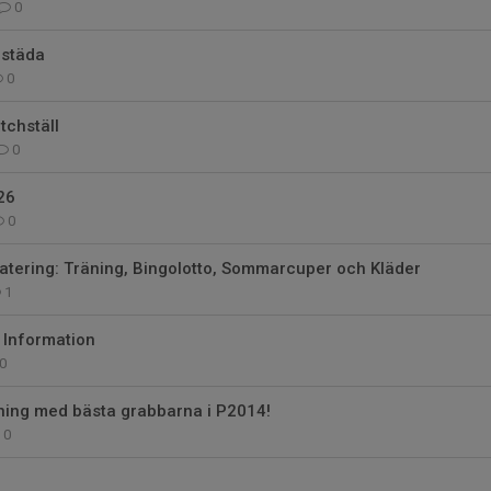
0
 städa
0
tchställ
0
26
0
atering: Träning, Bingolotto, Sommarcuper och Kläder
1
 Information
0
ing med bästa grabbarna i P2014!
0