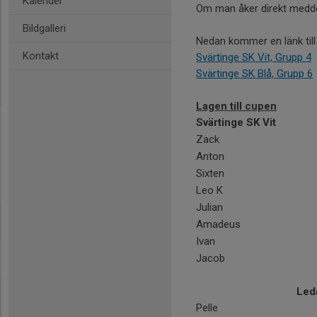
Kalender
Om man åker direkt meddela
Bildgalleri
Nedan kommer en länk till
Kontakt
Svärtinge SK Vit, Grupp 4
Svärtinge SK Blå, Grupp 6
Lagen till cupen
Svärtinge SK Vit
Zack
Anton
Sixten
Leo K
Julian
Amadeus
Ivan
Jacob
Led
Pelle