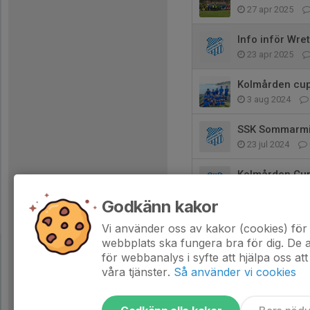
27 apr 2025
Info inför Wr
23 apr 2025
Kolmården cup
3 aug 2024
SSK Sommarmi
23 jul 2024
Kolmården Cup
23 jul 2024
Godkänn kakor
Bra kämpat på
Vi använder oss av kakor (cookies) för 
16 jun 2024
webbplats ska fungera bra för dig. De
för webbanalys i syfte att hjälpa oss att
våra tjänster.
Så använder vi cookies