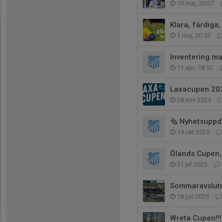
10 maj, 20:07
Klara, färdiga,
3 maj, 20:53
Inventering ma
11 apr, 18:52
Laxacupen 20
28 nov 2025
🗞️ Nyhetsuppd
14 okt 2025
Ölands Cupen,
31 jul 2025
Sommaravslutn
18 jun 2025
Wreta Cupen!!!