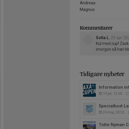
Andreas
Magnus
Kommentarer
Sofia L.
23 apr 20
Kul med cup! Zack
imorgon så han blir
Tidigare nyheter
Information i
15 jul, 12:03
Specialkost L
24 maj, 20:32
Totte Nyman C