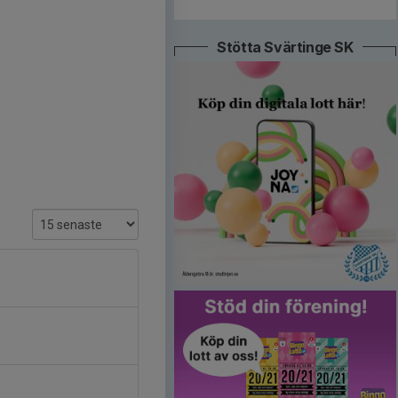
Stötta Svärtinge SK