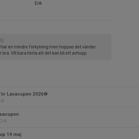
Erik
25
 har en mindre förkylning men hoppas det vänder
 bra. Vill bara hinta att det kan bli ett avhopp.
nför Laxacupen 2026⚽️
0
axacupen
0
up 14 maj