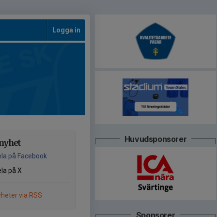
Logga in
Huvudsponsorer
nyhet
la på Facebook
la på X
heter via RSS
Sponsorer