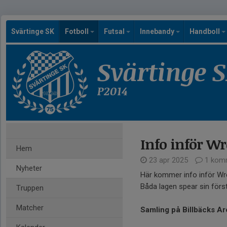
Svärtinge SK
Fotboll
Futsal
Innebandy
Handboll
Svärtinge 
P2014
Info inför W
Hem
23 apr 2025
1 kom
Nyheter
Här kommer info inför Wr
Båda lagen spear sin först
Truppen
Matcher
Samling på Billbäcks Ar