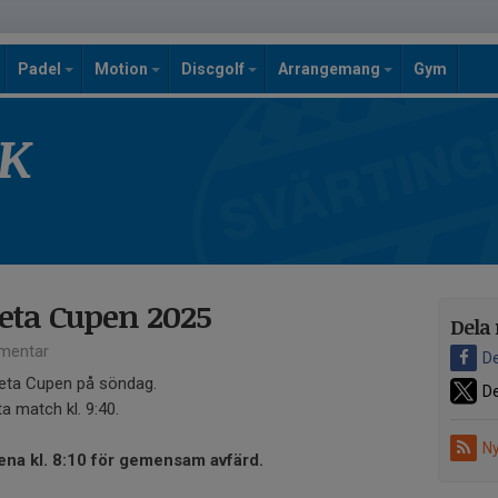
Padel
Motion
Discgolf
Arrangemang
Gym
SK
reta Cupen 2025
Dela 
mentar
De
eta Cupen på söndag.
De
a match kl. 9:40.
Ny
ena kl. 8:10 för gemensam avfärd.