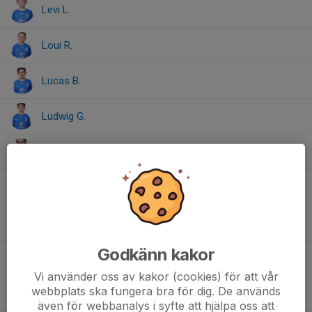
Levi L.
Loui R.
Lucas B.
Ludwig G.
Ludwig L.
Max S.
Melker S.
Godkänn kakor
Milian T.
Vi använder oss av kakor (cookies) för att vår
webbplats ska fungera bra för dig. De används
Oliver F.
även för webbanalys i syfte att hjälpa oss att