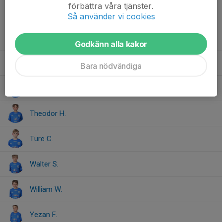
förbättra våra tjänster.
Olof O.
Så använder vi cookies
Oscar C.
Godkänn alla kakor
Oscar N.
Bara nödvändiga
Rion Q.
Theodor H.
Ture C.
Walter S.
William W.
Yezan F.