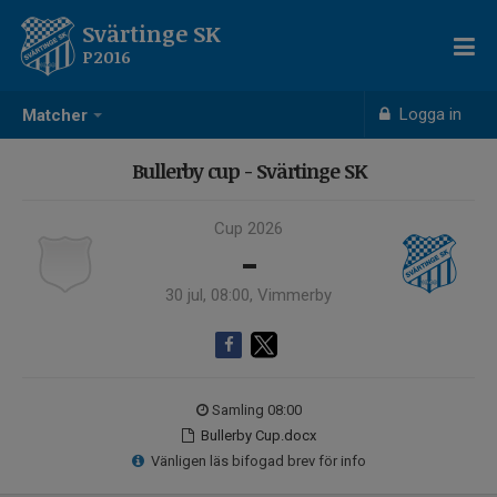
Svärtinge SK
P2016
Logga in
Matcher
Bullerby cup - Svärtinge SK
Cup 2026
-
30 jul, 08:00, Vimmerby
Samling 08:00
Bullerby Cup.docx
Vänligen läs bifogad brev för info