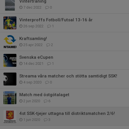
Vinterträning
7 dec 2022
0
Vinterproffs Fotboll/Futsal 13-16 år
26 sep 2022
1
Kraftsamling!
25 apr 2022
2
Svenska eCupen
14 dec 2021
1
Streama våra matcher och stötta samtidigt SSK!
4 sep 2020
0
Match med östgötalaget
2 jun 2020
6
4st SSK-tjejer uttagna till distriktsmatchen 2/6!
1 jun 2020
3