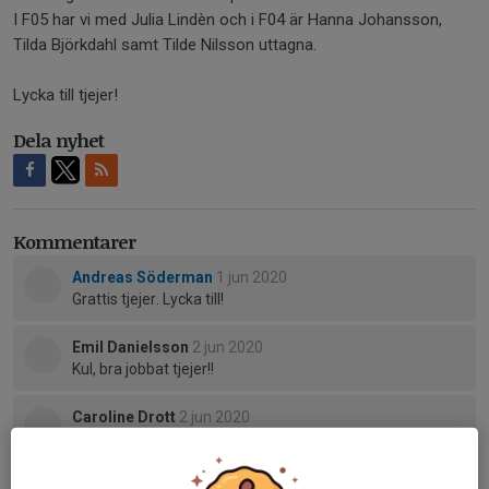
I F05 har vi med Julia Lindèn och i F04 är Hanna Johansson,
Tilda Björkdahl samt Tilde Nilsson uttagna.
Lycka till tjejer!
Dela nyhet
Kommentarer
Andreas Söderman
1 jun 2020
Grattis tjejer. Lycka till!
Emil Danielsson
2 jun 2020
Kul, bra jobbat tjejer!!
Caroline Drott
2 jun 2020
Grattis! Kul!