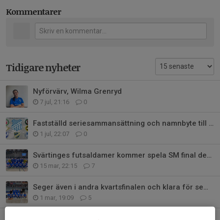
Kommentarer
Tidigare nyheter
Nyförvärv, Wilma Grenryd
7 jul, 21:16
0
Fastställd seriesammansättning och namnbyte till SFL Dam
1 jul, 22:07
0
Svärtinges futsaldamer kommer spela SM final den 28:e Mars mot Skoftebyn
15 mar, 22:15
7
Seger även i andra kvartsfinalen och klara för semifinal
1 mar, 19:09
5
Seger i första kvartsfinalen mot Borås