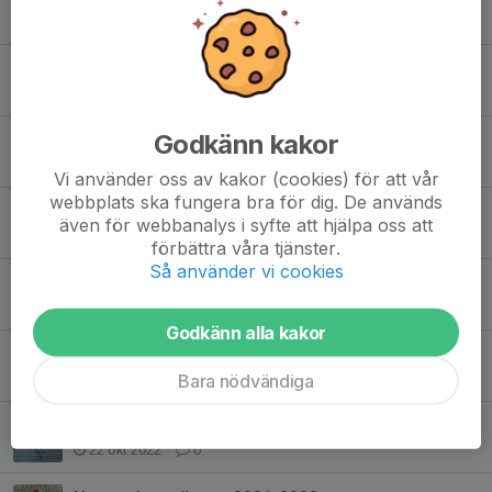
25 feb, 22:50
0
Damerna först!
21 nov 2025
0
Godkänn kakor
Nyförvärv inför säsongen 2025-26
31 okt 2025
0
Vi använder oss av kakor (cookies) för att vår
webbplats ska fungera bra för dig. De används
Årets futsalspelare i Östergötland 2 år i rad!
även för webbanalys i syfte att hjälpa oss att
28 okt 2024
0
förbättra våra tjänster.
Så använder vi cookies
Nyförvärv säsongen 2024-25
26 okt 2024
0
Godkänn alla kakor
Stötta oss och bröstcancerfonden!
20 okt 2023
0
Bara nödvändiga
Säsongen igång och träningsmatch mot Mälararhöjden
22 okt 2022
0