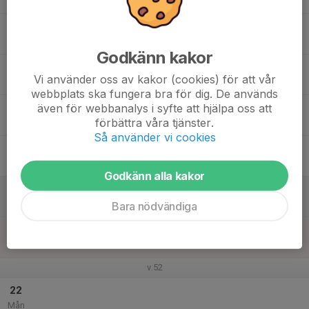
Mån
16
19:30
Träning IB dam
21:00
Tis
Billbäcks Arena, Idrottshallen
Godkänn kakor
17
Vi använder oss av kakor (cookies) för att vår
Ons
webbplats ska fungera bra för dig. De används
även för webbanalys i syfte att hjälpa oss att
18
förbättra våra tjänster.
Tor
Så använder vi cookies
19
Fre
Godkänn alla kakor
20
Lör
Bara nödvändiga
21
Sön
v.52
22
Mån