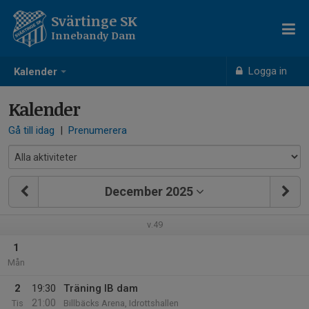
Svärtinge SK
Innebandy Dam
Logga in
Kalender
Kalender
Gå till idag
|
Prenumerera
December 2025
v.49
1
Mån
2
19:30
Träning IB dam
21:00
Tis
Billbäcks Arena, Idrottshallen