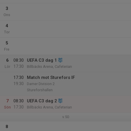
3
Ons
4
Tor
5
Fre
6
08:30
UEFA C3 dag 1
17:30
Lör
Billbäcks Arena, Cafeterian
17:30
Match mot Sturefors IF
19:30
Damer Division 2
Stureforshallen
7
08:30
UEFA C3 dag 2
17:30
Sön
Billbäcks Arena, Cafeterian
v.50
8