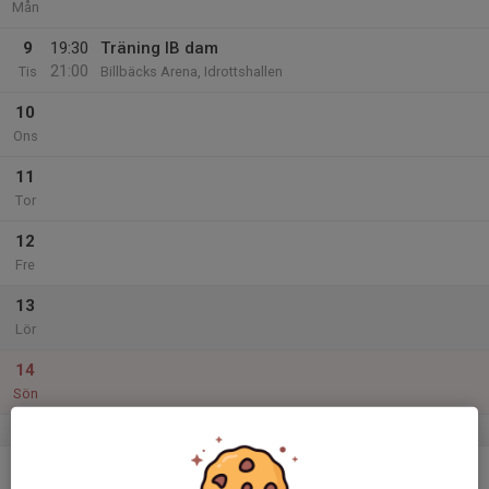
Mån
9
19:30
Träning IB dam
21:00
Tis
Billbäcks Arena, Idrottshallen
10
Ons
11
Tor
12
Fre
13
Lör
14
Sön
v.51
15