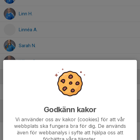
Linn H.
Linnéa A.
Sarah N.
Wilma O.
Ledare
Cecilia Eriksson
Tränare IB Dam
Godkänn kakor
Referat
Vi använder oss av kakor (cookies) för att vår
webbplats ska fungera bra för dig. De används
även för webbanalys i syfte att hjälpa oss att
Inget referat skrivet
förbättra våra tjänster.