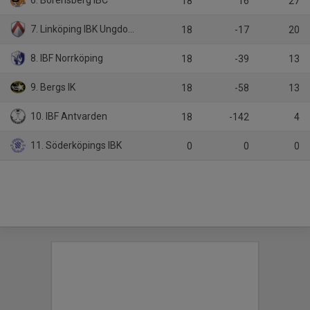
6. Borensberg IBC
18
16
27
7. Linköping IBK Ungdom U-lag
18
-17
20
8. IBF Norrköping
18
-39
13
9. Bergs IK
18
-58
13
10. IBF Antvarden
18
-142
4
11. Söderköpings IBK
0
0
0