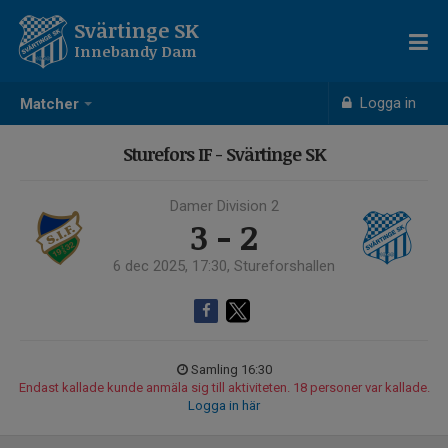
Svärtinge SK
Innebandy Dam
Logga in
Matcher
Sturefors IF - Svärtinge SK
Damer Division 2
3 - 2
6 dec 2025, 17:30, Stureforshallen
Samling 16:30
Endast kallade kunde anmäla sig till aktiviteten. 18 personer var kallade.
Logga in här