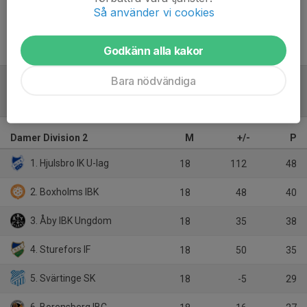
Så använder vi cookies
Godkänn alla kakor
Bara nödvändiga
Tabell
Damer Division 2
M
+/-
P
1. Hjulsbro IK U-lag
18
112
48
2. Boxholms IBK
18
48
40
3. Åby IBK Ungdom
18
35
38
4. Sturefors IF
18
50
35
5. Svärtinge SK
18
-5
29