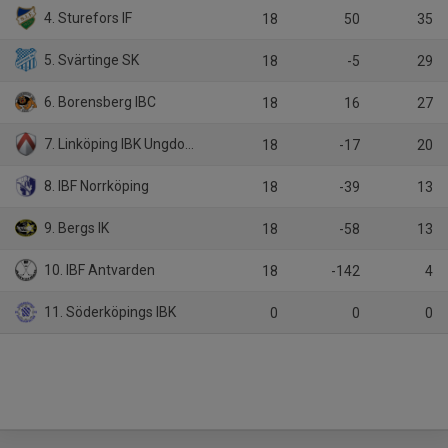
4. Sturefors IF
18
50
35
5. Svärtinge SK
18
-5
29
6. Borensberg IBC
18
16
27
7. Linköping IBK Ungdom U-lag
18
-17
20
8. IBF Norrköping
18
-39
13
9. Bergs IK
18
-58
13
10. IBF Antvarden
18
-142
4
11. Söderköpings IBK
0
0
0