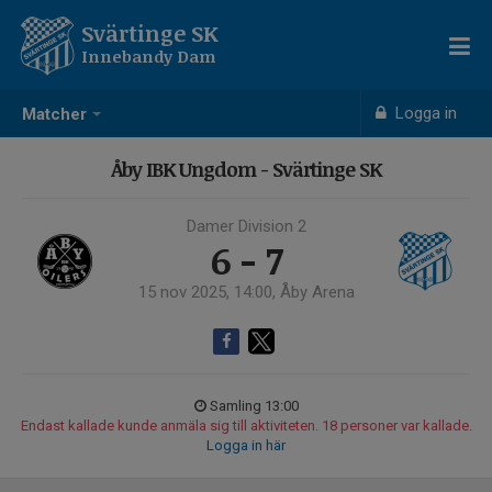
Svärtinge SK
Innebandy Dam
Logga in
Matcher
Åby IBK Ungdom - Svärtinge SK
Damer Division 2
6 - 7
15 nov 2025, 14:00, Åby Arena
Samling 13:00
Endast kallade kunde anmäla sig till aktiviteten. 18 personer var kallade.
Logga in här