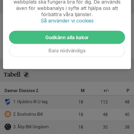
webbplats ska fungera bra för dig. De används
Referat
även för webbanalys i syfte att hjälpa oss att
förbättra våra tjänster.
Så använder vi cookies
Inget referat skrivet
Godkänn alla kakor
Bara nödvändiga
Tabell
Damer Division 2
M
+/-
P
1. Hjulsbro IK U-lag
18
112
48
2. Boxholms IBK
18
48
40
3. Åby IBK Ungdom
18
35
38