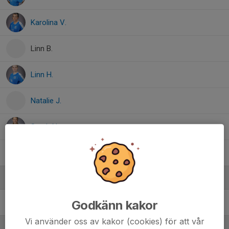
Karolina V.
Linn B.
Linn H.
Natalie J.
Sarah N.
Wilma O.
Ledare
Godkänn kakor
Cecilia Eriksson
Tränare IB Dam
Vi använder oss av kakor (cookies) för att vår