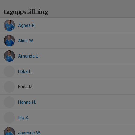
Laguppställning
Agnes P.
Alice W.
Amanda L.
Ebba L.
Frida M.
Hanna H.
Ida S.
Jasmine W.