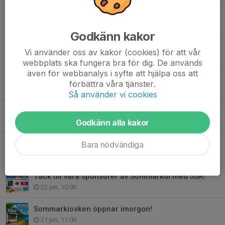
Finbesök på Billbäcks Arena
7 aug, 12:25
Godkänn kakor
Kent Hellström lämnar sin roll – fortsätter bidra till SSK:s utveckling!
Vi använder oss av kakor (cookies) för att vår
7 aug, 09:00
webbplats ska fungera bra för dig. De används
även för webbanalys i syfte att hjälpa oss att
Imorgon händer det grejer på Billbäcks Arena!
förbättra våra tjänster.
5 aug, 14:49
Så använder vi cookies
SSK Dam A-Mjölby AI FF 26/6 kl. 19:00
Godkänn alla kakor
26 jun, 09:00
SSK Herr A-Valdemarsviks IF 25/6 kl. 19:30
Bara nödvändiga
24 jun, 18:00
Tack till våra sponsorer av Sommarkul med SSK!
22 jun, 10:00
Sommarkiosken öppnar imorgon!
21 jun, 11:00