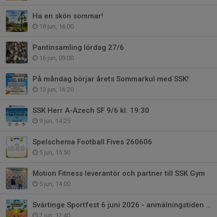
Ha en skön sommar!
18 jun, 16:00
Pantinsamling lördag 27/6
16 jun, 09:00
På måndag börjar årets Sommarkul med SSK!
13 jun, 16:20
SSK Herr A-Azech SF 9/6 kl. 19:30
9 jun, 14:25
Spelschema Football Fives 260606
5 jun, 15:50
Motion Fitness leverantör och partner till SSK Gym
5 jun, 14:00
Svärtinge Sportfest 6 juni 2026 - anmälningstiden förlängs till torsdag 4/6
2 jun, 12:40