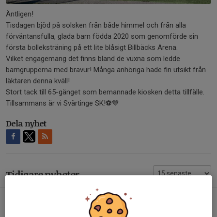
Äntligen!
Tisdagen bjöd på solsken från både himmel och från alla
förväntansfulla, glada barn födda 2020 som genomförde sin
första bolleksträning på ett lite blåsigt Billbäcks Arena.
Vilket engagemang det finns bland de vuxna som ledde
barngrupperna med bravur! Många anhöriga hade fin utsikt från
läktaren denna kväll!
Stort tack till 65-gänget som bemannade kiosken detta tillfälle.
Tillsammans är vi Svärtinge SK!⚽💙
Dela nyhet
Tidigare nyheter
Invigning av Svärtingegymmet på lördag 15/8 kl. 10:00!
Idag, 09:23