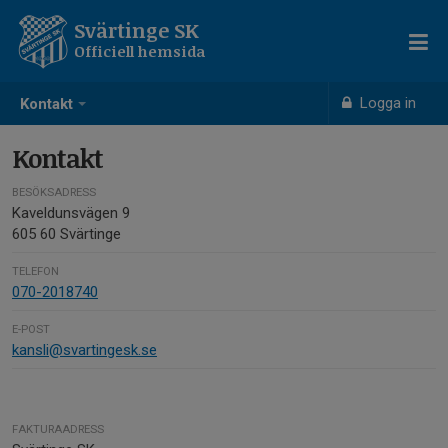
Svärtinge SK
Officiell hemsida
Logga in
Kontakt
Kontakt
BESÖKSADRESS
Kaveldunsvägen 9
605 60 Svärtinge
TELEFON
070-2018740
E-POST
kansli@svartingesk.se
FAKTURAADRESS