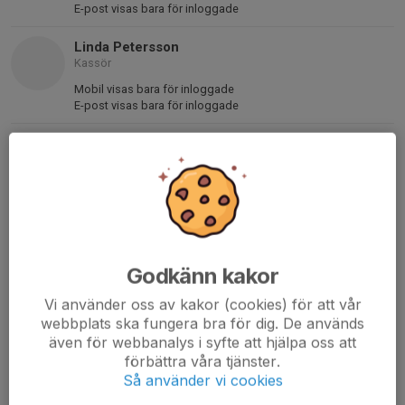
E-post visas bara för inloggade
Linda Petersson
Kassör
Mobil visas bara för inloggade
E-post visas bara för inloggade
Eric Wiklund
Ledamot, Anläggning/Motion/Arrangemang
Mobil visas bara för inloggade
E-post visas bara för inloggade
Lisa Ringström Grentzelius
Sekreterare
Godkänn kakor
Mobil visas bara för inloggade
E-post visas bara för inloggade
Vi använder oss av kakor (cookies) för att vår
webbplats ska fungera bra för dig. De används
Daniel Langeville
även för webbanalys i syfte att hjälpa oss att
Ledamot, Sport Fotboll
förbättra våra tjänster.
Så använder vi cookies
Mobil/telefon visas bara för inloggade
E-post visas bara för inloggade