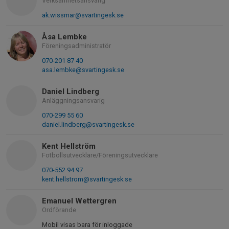
Verksamhetsansvarig
ak.wissmar@svartingesk.se
Åsa Lembke
Föreningsadministratör
070-201 87 40
asa.lembke@svartingesk.se
Daniel Lindberg
Anläggningsansvarig
070-299 55 60
daniel.lindberg@svartingesk.se
Kent Hellström
Fotbollsutvecklare/Föreningsutvecklare
070-552 94 97
kent.hellstrom@svartingesk.se
Emanuel Wettergren
Ordförande
Mobil visas bara för inloggade