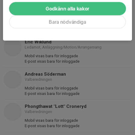
Godkänn alla kakor
Andreas Törnqvist
Ledamot Sport övrig
Bara nödvändiga
Mobil visas bara för inloggade
E-post visas bara för inloggade
Eric Wiklund
Ledamot, Anläggning/Motion/Arrangemang
Mobil visas bara för inloggade
E-post visas bara för inloggade
Andreas Söderman
Valberedningen
Mobil visas bara för inloggade
E-post visas bara för inloggade
Phongthawat "Lott" Croneryd
Valberedningen
Mobil visas bara för inloggade
E-post visas bara för inloggade