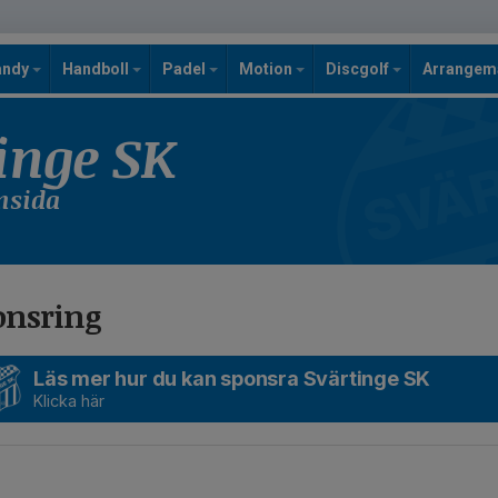
andy
Handboll
Padel
Motion
Discgolf
Arrange
inge SK
emsida
onsring
Läs mer hur du kan sponsra Svärtinge SK
Klicka här