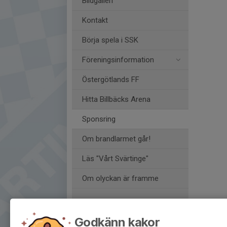
Bildgalleri
Kontakt
Börja spela i SSK
Föreningsinformation
Östergötlands FF
Hitta Billbäcks Arena
Sponsring
Om brandlarmet går!
Läs "Vårt Svärtinge"
Om olyckan är framme
Fakta Svärtinge
Godkänn kakor