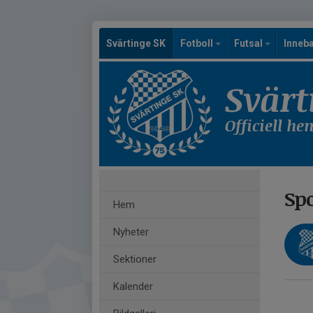
Svärtinge SK
Fotboll
Futsal
Inneb
Svärt
Officiell h
Sp
Hem
Nyheter
Sektioner
Kalender