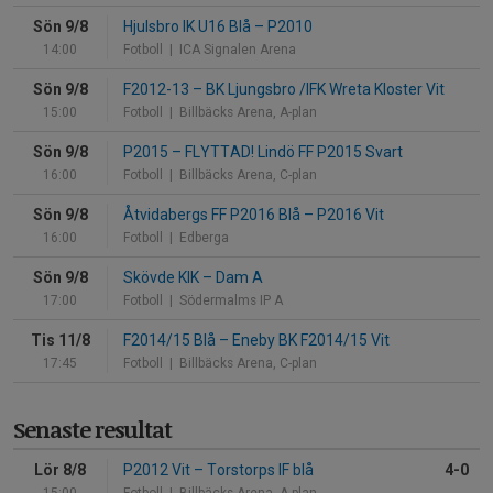
Sön 9/8
Hjulsbro IK U16 Blå
–
P2010
14:00
Fotboll
| ICA Signalen Arena
Sön 9/8
F2012-13
–
BK Ljungsbro /IFK Wreta Kloster Vit
15:00
Fotboll
| Billbäcks Arena, A-plan
Sön 9/8
P2015
–
FLYTTAD! Lindö FF P2015 Svart
16:00
Fotboll
| Billbäcks Arena, C-plan
Sön 9/8
Åtvidabergs FF P2016 Blå
–
P2016 Vit
16:00
Fotboll
| Edberga
Sön 9/8
Skövde KIK
–
Dam A
17:00
Fotboll
| Södermalms IP A
Tis 11/8
F2014/15 Blå
–
Eneby BK F2014/15 Vit
17:45
Fotboll
| Billbäcks Arena, C-plan
Senaste resultat
Lör 8/8
P2012 Vit
–
Torstorps IF blå
4-0
15:00
Fotboll
| Billbäcks Arena, A-plan