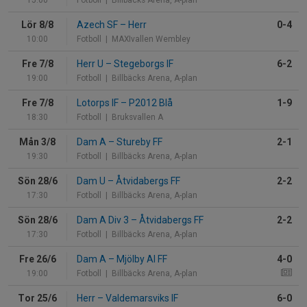
Lör 8/8
Azech SF
–
Herr
0-4
10:00
Fotboll
| MAXIvallen Wembley
Fre 7/8
Herr U
–
Stegeborgs IF
6-2
19:00
Fotboll
| Billbäcks Arena, A-plan
Fre 7/8
Lotorps IF
–
P2012 Blå
1-9
18:30
Fotboll
| Bruksvallen A
Mån 3/8
Dam A
–
Stureby FF
2-1
19:30
Fotboll
| Billbäcks Arena, A-plan
Sön 28/6
Dam U
–
Åtvidabergs FF
2-2
17:30
Fotboll
| Billbäcks Arena, A-plan
Sön 28/6
Dam A Div 3
–
Åtvidabergs FF
2-2
17:30
Fotboll
| Billbäcks Arena, A-plan
Fre 26/6
Dam A
–
Mjölby AI FF
4-0
19:00
Fotboll
| Billbäcks Arena, A-plan
Tor 25/6
Herr
–
Valdemarsviks IF
6-0