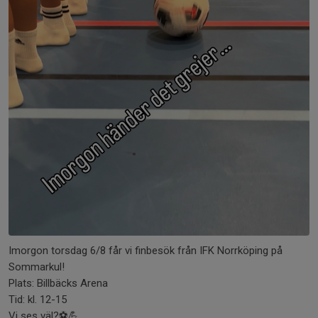
Imorgon torsdag 6/8 får vi finbesök från IFK Norrköping på
Sommarkul!
Plats: Billbäcks Arena
Tid: kl. 12-15
Vi ses väl?⚽💪