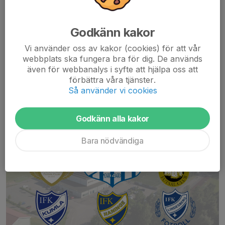
Fotbollskarriären gick sen från Bissarna till LFCs...
Läs mer
Godkänn kakor
Vi använder oss av kakor (cookies) för att vår
webbplats ska fungera bra för dig. De används
Futsal / Futsal Dam
även för webbanalys i syfte att hjälpa oss att
Fastställd seriesammansättning och
förbättra våra tjänster.
namnbyte till SFL Dam
Så använder vi cookies
1 jul, 22:07
Godkänn alla kakor
Bara nödvändiga