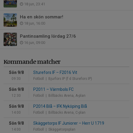
18 jun, 23:41
Ha en skön sommar!
18 jun, 16:00
Pantinsamling lördag 27/6
16 jun, 09:00
Kommande matcher
Sön 9/8
Sturefors IF
–
F2016 Vit
09:30
Fotboll
| Bjurfors IP (f d Sturefors IP)
Sön 9/8
P2011
–
Värmbols FC
12:30
Fotboll
| Billbäcks Arena, A-plan
Sön 9/8
P2014 Blå
–
IFK Nyköping Blå
14:00
Fotboll
| Billbäcks Arena, C-plan
Sön 9/8
Skäggetorps IF Juniorer
–
Herr U 1719
14:00
Fotboll
| Skäggetorpsplan