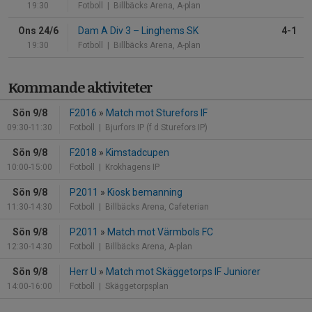
19:30
Fotboll
| Billbäcks Arena, A-plan
Ons 24/6
Dam A Div 3
–
Linghems SK
4-1
19:30
Fotboll
| Billbäcks Arena, A-plan
Kommande aktiviteter
Sön 9/8
F2016
»
Match mot Sturefors IF
09:30-11:30
Fotboll
| Bjurfors IP (f d Sturefors IP)
Sön 9/8
F2018
»
Kimstadcupen
10:00-15:00
Fotboll
| Krokhagens IP
Sön 9/8
P2011
»
Kiosk bemanning
11:30-14:30
Fotboll
| Billbäcks Arena, Cafeterian
Sön 9/8
P2011
»
Match mot Värmbols FC
12:30-14:30
Fotboll
| Billbäcks Arena, A-plan
Sön 9/8
Herr U
»
Match mot Skäggetorps IF Juniorer
14:00-16:00
Fotboll
| Skäggetorpsplan