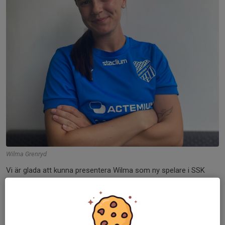
Wilma Grenryd
Vi är glada att kunna presentera Wilma som ny spelare i SSK
Futsal Dam.
Wilma är en Nyköpingstjej som numera är bosatt i Linköping och
har Nyköping BIS som moderklubb.