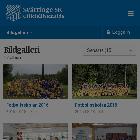
Svärtinge SK
Officiell hemsida
Logga in
Bildgalleri
Bildgalleri
Senaste (15)
17 album
Fotbollsskolan 2016
Fotbollsskolan 2015
2016-08-18
|
84 st
2015-08-13
|
63 st