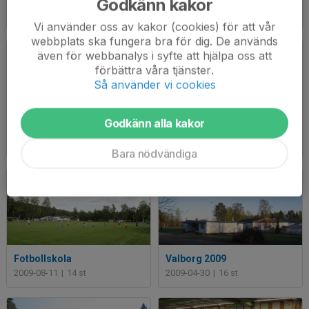
Godkänn kakor
Örebro
Städdag 2012
2012-07-02
|
1 st
2012-04-14
|
8 st
Vi använder oss av kakor (cookies) för att vår
webbplats ska fungera bra för dig. De används
även för webbanalys i syfte att hjälpa oss att
förbättra våra tjänster.
Så använder vi cookies
Godkänn alla kakor
Landslagets fotbollskola 2011
Avslutning 2009
2011-08-17
|
12 st
2009-11-15
|
17 st
Bara nödvändiga
Fotbollskola
Valborg 2009
2009-08-11
|
14 st
2009-04-30
|
16 st