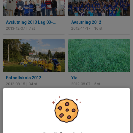
Avslutning 2013 Lag 03-98
Avsutning 2012
2013-12-07
|
7 st
2012-11-17
|
16 st
Fotbollskola 2012
Yta
2012-08-15
|
34 st
2012-08-07
|
5 st